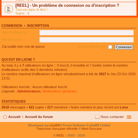
e
g
n
[REEL] - Un problème de connexion ou d'inscription ?
p
e
l
l
n
Tout est dans le titre !
u
u
o
Sujets :
1
l
s
n
e
r
l
p
é
u
l
CONNEXION
•
INSCRIPTION
c
l
u
e
e
Nom d’utilisateur :
s
n
p
r
t
l
Mot de passe :
é
u
c
s
J’ai oublié mon mot de passe
Se souvenir de moi
e
r
n
é
t
c
QUI EST EN LIGNE ?
e
n
Au total, il y a
7
utilisateurs en ligne :: 0 inscrit, 0 invisible et 7 invités (selon le nombre
t
d’utilisateurs actifs des 5 dernières minutes)
Le nombre maximal d’utilisateurs en ligne simultanément a été de
3527
le Jeu 23 Oct 2025
13:51
Utilisateurs inscrits : Aucun utilisateur inscrit
Légende :
Administrateurs
,
Modérateurs généraux
STATISTIQUES
2618
messages •
421
sujets •
217
membres • Notre membre le plus récent est
Lena
Accueil
Accueil du forum
Nous contacter
Développé par
phpBB
® Forum Software © phpBB Limited
Traduction française officielle
©
Maël Soucaze
©
REEL
- 2002 - 2019