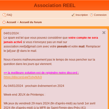
Association REEL
FAQ
Inscription
Connexion
Accueil
Accueil du forum
04/01/2024 :
Le spam est tel que vous pouvez considérer que
votre compte ne sera
jamais activé
si vous n'envoyez pas un mail sur
association.reel[at]gmail.com avec votre
pseudo
et votre
mail
. Remplacer
le [at] par @ dans le mail.
Nous n'avons malheureusement pas le temps de nous pencher sur la
question dans les jours qui viennent.
=> la meilleure solution est de rejoindre notre discord :
https://discord.gg/TvhyNAQ
Au 04/01/2024 : prochain évènement en 2024
Week-end JEUX de Printemps :
Wk jeux du vendredi 29 mars 2024 (fin d'après-midi) au lundi 1er avril
2024 (fin d'après-midi) à la MFR de Saint-Firmin-des-Près (41)