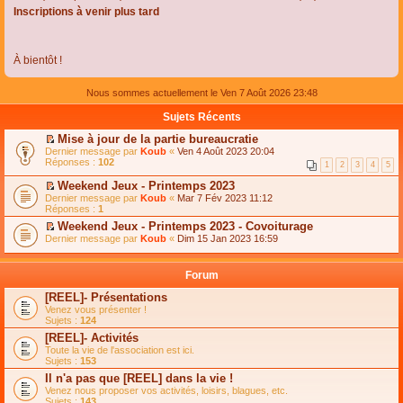
Inscriptions à venir plus tard
À bientôt !
Nous sommes actuellement le Ven 7 Août 2026 23:48
Sujets Récents
Mise à jour de la partie bureaucratie
C
Dernier message par
Koub
«
Ven 4 Août 2023 20:04
o
Réponses :
102
1
2
3
4
5
n
s
Weekend Jeux - Printemps 2023
u
C
Dernier message par
Koub
«
Mar 7 Fév 2023 11:12
l
o
Réponses :
1
t
n
e
Weekend Jeux - Printemps 2023 - Covoiturage
s
r
C
Dernier message par
u
Koub
«
Dim 15 Jan 2023 16:59
l
o
l
e
n
t
m
s
e
Forum
e
u
r
s
l
l
[REEL]- Présentations
s
t
e
Venez vous présenter !
a
e
m
Sujets :
124
g
r
e
e
l
s
[REEL]- Activités
n
e
s
Toute la vie de l'association est ici.
o
m
a
Sujets :
153
n
e
g
l
s
Il n'a pas que [REEL] dans la vie !
e
u
s
n
Venez nous proposer vos activités, loisirs, blagues, etc.
l
a
o
Sujets :
143