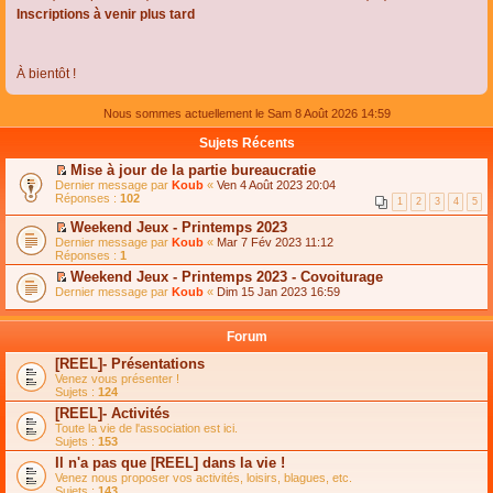
Inscriptions à venir plus tard
À bientôt !
Nous sommes actuellement le Sam 8 Août 2026 14:59
Sujets Récents
Mise à jour de la partie bureaucratie
C
Dernier message par
Koub
«
Ven 4 Août 2023 20:04
o
Réponses :
102
1
2
3
4
5
n
s
Weekend Jeux - Printemps 2023
u
C
Dernier message par
Koub
«
Mar 7 Fév 2023 11:12
l
o
Réponses :
1
t
n
e
Weekend Jeux - Printemps 2023 - Covoiturage
s
r
C
Dernier message par
u
Koub
«
Dim 15 Jan 2023 16:59
l
o
l
e
n
t
m
s
e
Forum
e
u
r
s
l
l
[REEL]- Présentations
s
t
e
Venez vous présenter !
a
e
m
Sujets :
124
g
r
e
e
l
s
[REEL]- Activités
n
e
s
Toute la vie de l'association est ici.
o
m
a
Sujets :
153
n
e
g
l
s
Il n'a pas que [REEL] dans la vie !
e
u
s
n
Venez nous proposer vos activités, loisirs, blagues, etc.
l
a
o
Sujets :
143