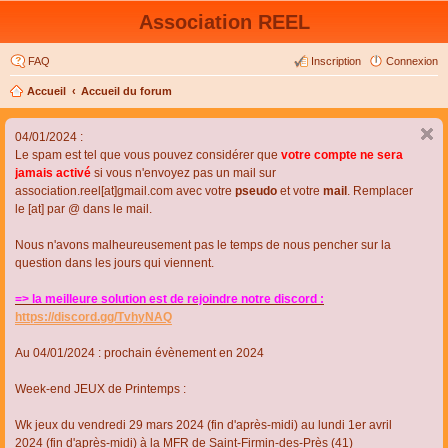
Association REEL
FAQ
Inscription
Connexion
Accueil
Accueil du forum
04/01/2024 :
Le spam est tel que vous pouvez considérer que
votre compte ne sera
jamais activé
si vous n'envoyez pas un mail sur
association.reel[at]gmail.com avec votre
pseudo
et votre
mail
. Remplacer
le [at] par @ dans le mail.
Nous n'avons malheureusement pas le temps de nous pencher sur la
question dans les jours qui viennent.
=> la meilleure solution est de rejoindre notre discord :
https://discord.gg/TvhyNAQ
Au 04/01/2024 : prochain évènement en 2024
Week-end JEUX de Printemps :
Wk jeux du vendredi 29 mars 2024 (fin d'après-midi) au lundi 1er avril
2024 (fin d'après-midi) à la MFR de Saint-Firmin-des-Près (41)