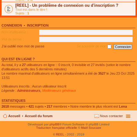
e
g
n
[REEL] - Un problème de connexion ou d'inscription ?
p
e
l
l
n
Tout est dans le titre !
u
u
o
Sujets :
1
l
s
n
e
r
l
p
é
u
l
CONNEXION
•
INSCRIPTION
c
l
u
e
e
Nom d’utilisateur :
s
n
p
r
t
l
Mot de passe :
é
u
c
s
J’ai oublié mon mot de passe
Se souvenir de moi
e
r
n
é
t
c
QUI EST EN LIGNE ?
e
n
Au total, il y a
27
utilisateurs en ligne :: 0 inscrit, 0 invisible et 27 invités (selon le nombre
t
d’utilisateurs actifs des 5 dernières minutes)
Le nombre maximal d’utilisateurs en ligne simultanément a été de
3527
le Jeu 23 Oct 2025
13:51
Utilisateurs inscrits : Aucun utilisateur inscrit
Légende :
Administrateurs
,
Modérateurs généraux
STATISTIQUES
2618
messages •
421
sujets •
217
membres • Notre membre le plus récent est
Lena
Accueil
Accueil du forum
Nous contacter
Développé par
phpBB
® Forum Software © phpBB Limited
Traduction française officielle
©
Maël Soucaze
©
REEL
- 2002 - 2019