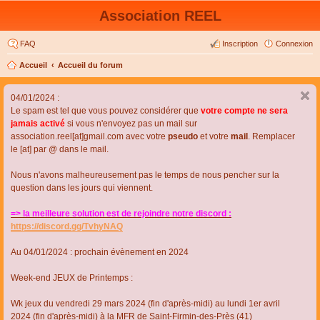
Association REEL
FAQ
Inscription
Connexion
Accueil
Accueil du forum
04/01/2024 :
Le spam est tel que vous pouvez considérer que
votre compte ne sera
jamais activé
si vous n'envoyez pas un mail sur
association.reel[at]gmail.com avec votre
pseudo
et votre
mail
. Remplacer
le [at] par @ dans le mail.
Nous n'avons malheureusement pas le temps de nous pencher sur la
question dans les jours qui viennent.
=> la meilleure solution est de rejoindre notre discord :
https://discord.gg/TvhyNAQ
Au 04/01/2024 : prochain évènement en 2024
Week-end JEUX de Printemps :
Wk jeux du vendredi 29 mars 2024 (fin d'après-midi) au lundi 1er avril
2024 (fin d'après-midi) à la MFR de Saint-Firmin-des-Près (41)