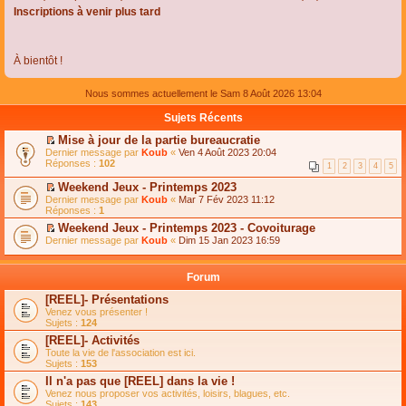
Inscriptions à venir plus tard
À bientôt !
Nous sommes actuellement le Sam 8 Août 2026 13:04
Sujets Récents
Mise à jour de la partie bureaucratie
C
Dernier message par
Koub
«
Ven 4 Août 2023 20:04
o
Réponses :
102
1
2
3
4
5
n
s
Weekend Jeux - Printemps 2023
u
C
Dernier message par
Koub
«
Mar 7 Fév 2023 11:12
l
o
Réponses :
1
t
n
e
Weekend Jeux - Printemps 2023 - Covoiturage
s
r
C
Dernier message par
u
Koub
«
Dim 15 Jan 2023 16:59
l
o
l
e
n
t
m
s
e
Forum
e
u
r
s
l
l
[REEL]- Présentations
s
t
e
Venez vous présenter !
a
e
m
Sujets :
124
g
r
e
e
l
s
[REEL]- Activités
n
e
s
Toute la vie de l'association est ici.
o
m
a
Sujets :
153
n
e
g
l
s
Il n'a pas que [REEL] dans la vie !
e
u
s
n
Venez nous proposer vos activités, loisirs, blagues, etc.
l
a
o
Sujets :
143