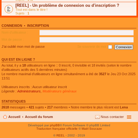
e
g
n
[REEL] - Un problème de connexion ou d'inscription ?
p
e
l
l
n
Tout est dans le titre !
u
u
o
Sujets :
1
l
s
n
e
r
l
p
é
u
l
CONNEXION
•
INSCRIPTION
c
l
u
e
e
Nom d’utilisateur :
s
n
p
r
t
l
Mot de passe :
é
u
c
s
J’ai oublié mon mot de passe
Se souvenir de moi
e
r
n
é
t
c
QUI EST EN LIGNE ?
e
n
Au total, il y a
18
utilisateurs en ligne :: 0 inscrit, 0 invisible et 18 invités (selon le nombre
t
d’utilisateurs actifs des 5 dernières minutes)
Le nombre maximal d’utilisateurs en ligne simultanément a été de
3527
le Jeu 23 Oct 2025
13:51
Utilisateurs inscrits : Aucun utilisateur inscrit
Légende :
Administrateurs
,
Modérateurs généraux
STATISTIQUES
2618
messages •
421
sujets •
217
membres • Notre membre le plus récent est
Lena
Accueil
Accueil du forum
Nous contacter
Développé par
phpBB
® Forum Software © phpBB Limited
Traduction française officielle
©
Maël Soucaze
©
REEL
- 2002 - 2019