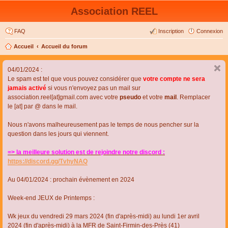
Association REEL
FAQ
Inscription
Connexion
Accueil
Accueil du forum
04/01/2024 :
Le spam est tel que vous pouvez considérer que
votre compte ne sera
jamais activé
si vous n'envoyez pas un mail sur
association.reel[at]gmail.com avec votre
pseudo
et votre
mail
. Remplacer
le [at] par @ dans le mail.
Nous n'avons malheureusement pas le temps de nous pencher sur la
question dans les jours qui viennent.
=> la meilleure solution est de rejoindre notre discord :
https://discord.gg/TvhyNAQ
Au 04/01/2024 : prochain évènement en 2024
Week-end JEUX de Printemps :
Wk jeux du vendredi 29 mars 2024 (fin d'après-midi) au lundi 1er avril
2024 (fin d'après-midi) à la MFR de Saint-Firmin-des-Près (41)