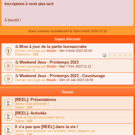
Inscriptions à venir plus tard
À bientôt !
Nous sommes actuellement le Sam 8 Août 2026 23:16
Sujets Récents
Mise à jour de la partie bureaucratie
C
Dernier message par
Koub
«
Ven 4 Août 2023 20:04
o
Réponses :
102
1
2
3
4
5
n
s
Weekend Jeux - Printemps 2023
u
C
Dernier message par
Koub
«
Mar 7 Fév 2023 11:12
l
o
Réponses :
1
t
n
e
Weekend Jeux - Printemps 2023 - Covoiturage
s
r
C
Dernier message par
u
Koub
«
Dim 15 Jan 2023 16:59
l
o
l
e
n
t
m
s
e
Forum
e
u
r
s
l
l
[REEL]- Présentations
s
t
e
Venez vous présenter !
a
e
m
Sujets :
124
g
r
e
e
l
s
[REEL]- Activités
n
e
s
Toute la vie de l'association est ici.
o
m
a
Sujets :
153
n
e
g
l
s
Il n'a pas que [REEL] dans la vie !
e
u
s
n
Venez nous proposer vos activités, loisirs, blagues, etc.
l
a
o
Sujets :
143