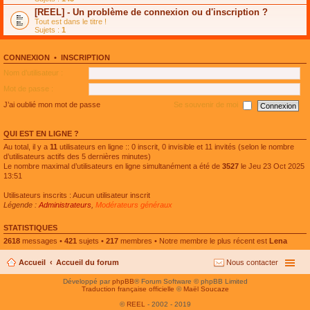
e
g
n
[REEL] - Un problème de connexion ou d'inscription ?
p
e
l
l
n
Tout est dans le titre !
u
u
o
Sujets :
1
l
s
n
e
r
l
p
é
u
l
CONNEXION
•
INSCRIPTION
c
l
u
e
e
Nom d’utilisateur :
s
n
p
r
t
l
Mot de passe :
é
u
c
s
J’ai oublié mon mot de passe
Se souvenir de moi
e
r
n
é
t
c
QUI EST EN LIGNE ?
e
n
Au total, il y a
11
utilisateurs en ligne :: 0 inscrit, 0 invisible et 11 invités (selon le nombre
t
d’utilisateurs actifs des 5 dernières minutes)
Le nombre maximal d’utilisateurs en ligne simultanément a été de
3527
le Jeu 23 Oct 2025
13:51
Utilisateurs inscrits : Aucun utilisateur inscrit
Légende :
Administrateurs
,
Modérateurs généraux
STATISTIQUES
2618
messages •
421
sujets •
217
membres • Notre membre le plus récent est
Lena
Accueil
Accueil du forum
Nous contacter
Développé par
phpBB
® Forum Software © phpBB Limited
Traduction française officielle
©
Maël Soucaze
©
REEL
- 2002 - 2019