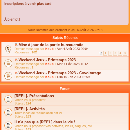
Inscriptions à venir plus tard
À bientôt !
Nous sommes actuellement le Jeu 6 Août 2026 22:13
Sujets Récents
Mise à jour de la partie bureaucratie
C
Dernier message par
Koub
«
Ven 4 Août 2023 20:04
o
Réponses :
102
1
2
3
4
5
n
s
Weekend Jeux - Printemps 2023
u
C
Dernier message par
Koub
«
Mar 7 Fév 2023 11:12
l
o
Réponses :
1
t
n
e
Weekend Jeux - Printemps 2023 - Covoiturage
s
r
C
Dernier message par
u
Koub
«
Dim 15 Jan 2023 16:59
l
o
l
e
n
t
m
s
e
Forum
e
u
r
s
l
l
[REEL]- Présentations
s
t
e
Venez vous présenter !
a
e
m
Sujets :
124
g
r
e
e
l
s
[REEL]- Activités
n
e
s
Toute la vie de l'association est ici.
o
m
a
Sujets :
153
n
e
g
l
s
Il n'a pas que [REEL] dans la vie !
e
u
s
n
Venez nous proposer vos activités, loisirs, blagues, etc.
l
a
o
Sujets :
143