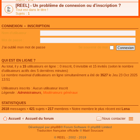
e
g
n
[REEL] - Un problème de connexion ou d'inscription ?
p
e
l
l
n
Tout est dans le titre !
u
u
o
Sujets :
1
l
s
n
e
r
l
p
é
u
l
CONNEXION
•
INSCRIPTION
c
l
u
e
e
Nom d’utilisateur :
s
n
p
r
t
l
Mot de passe :
é
u
c
s
J’ai oublié mon mot de passe
Se souvenir de moi
e
r
n
é
t
c
QUI EST EN LIGNE ?
e
n
Au total, il y a
15
utilisateurs en ligne :: 0 inscrit, 0 invisible et 15 invités (selon le nombre
t
d’utilisateurs actifs des 5 dernières minutes)
Le nombre maximal d’utilisateurs en ligne simultanément a été de
3527
le Jeu 23 Oct 2025
13:51
Utilisateurs inscrits : Aucun utilisateur inscrit
Légende :
Administrateurs
,
Modérateurs généraux
STATISTIQUES
2618
messages •
421
sujets •
217
membres • Notre membre le plus récent est
Lena
Accueil
Accueil du forum
Nous contacter
Développé par
phpBB
® Forum Software © phpBB Limited
Traduction française officielle
©
Maël Soucaze
©
REEL
- 2002 - 2019