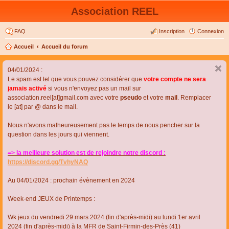
Association REEL
FAQ
Inscription
Connexion
Accueil
Accueil du forum
04/01/2024 :
Le spam est tel que vous pouvez considérer que
votre compte ne sera
jamais activé
si vous n'envoyez pas un mail sur
association.reel[at]gmail.com avec votre
pseudo
et votre
mail
. Remplacer
le [at] par @ dans le mail.
Nous n'avons malheureusement pas le temps de nous pencher sur la
question dans les jours qui viennent.
=> la meilleure solution est de rejoindre notre discord :
https://discord.gg/TvhyNAQ
Au 04/01/2024 : prochain évènement en 2024
Week-end JEUX de Printemps :
Wk jeux du vendredi 29 mars 2024 (fin d'après-midi) au lundi 1er avril
2024 (fin d'après-midi) à la MFR de Saint-Firmin-des-Près (41)