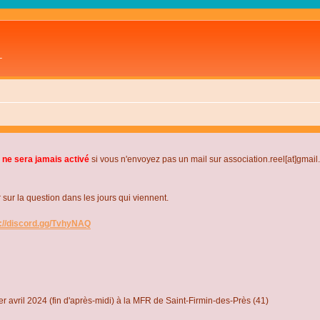
L
 ne sera jamais activé
si vous n'envoyez pas un mail sur association.reel[at]gmai
r la question dans les jours qui viennent.
s://discord.gg/TvhyNAQ
r avril 2024 (fin d'après-midi) à la MFR de Saint-Firmin-des-Près (41)