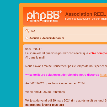
Association REEL
Forum de l'association de jeux REE
FAQ
Accueil
Accueil du forum
04/01/2024 :
Le spam est tel que vous pouvez considérer que
votre compte
@ dans le mail.
Nous n'avons malheureusement pas le temps de nous pencher su
=> la meilleure solution est de rejoindre notre discord :
http
Au 04/01/2024 : prochain évènement en 2024
Week-end JEUX de Printemps :
Wk jeux du vendredi 29 mars 2024 (fin d'après-midi) au lundi 1e
Inscriptions à venir plus tard