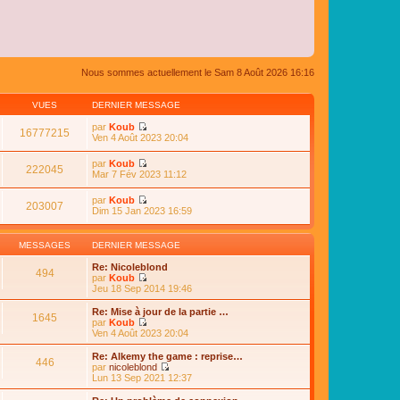
Nous sommes actuellement le Sam 8 Août 2026 16:16
VUES
DERNIER MESSAGE
par
Koub
16777215
C
Ven 4 Août 2023 20:04
o
n
par
Koub
s
222045
C
Mar 7 Fév 2023 11:12
u
o
l
n
par
Koub
t
s
203007
C
Dim 15 Jan 2023 16:59
e
u
o
r
l
n
l
t
s
e
MESSAGES
DERNIER MESSAGE
e
u
d
r
l
e
Re: Nicoleblond
l
494
t
r
par
Koub
e
e
n
C
Jeu 18 Sep 2014 19:46
d
r
i
o
e
l
e
n
Re: Mise à jour de la partie …
r
e
1645
r
s
par
Koub
n
d
m
u
C
Ven 4 Août 2023 20:04
i
e
e
l
o
e
r
s
t
n
r
Re: Alkemy the game : reprise…
n
s
446
e
s
m
par
nicoleblond
i
a
r
u
e
C
Lun 13 Sep 2021 12:37
e
g
l
l
s
o
r
e
e
t
s
n