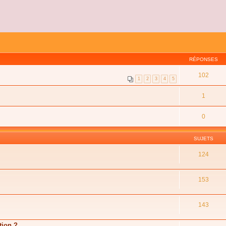
RÉPONSES
102
1
2
3
4
5
1
0
SUJETS
124
153
143
tion ?