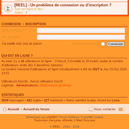
e
g
n
[REEL] - Un problème de connexion ou d'inscription ?
p
e
l
l
n
Tout est dans le titre !
u
u
o
Sujets :
1
l
s
n
e
r
l
p
é
u
l
CONNEXION
•
INSCRIPTION
c
l
u
e
e
Nom d’utilisateur :
s
n
p
r
t
l
Mot de passe :
é
u
c
s
J’ai oublié mon mot de passe
Se souvenir de moi
e
r
n
é
t
c
QUI EST EN LIGNE ?
e
n
Au total, il y a
16
utilisateurs en ligne :: 0 inscrit, 0 invisible et 16 invités (selon le nombre
t
d’utilisateurs actifs des 5 dernières minutes)
Le nombre maximal d’utilisateurs en ligne simultanément a été de
3527
le Jeu 23 Oct 2025
13:51
Utilisateurs inscrits : Aucun utilisateur inscrit
Légende :
Administrateurs
,
Modérateurs généraux
STATISTIQUES
2618
messages •
421
sujets •
217
membres • Notre membre le plus récent est
Lena
Accueil
Accueil du forum
Nous contacter
Développé par
phpBB
® Forum Software © phpBB Limited
Traduction française officielle
©
Maël Soucaze
©
REEL
- 2002 - 2019