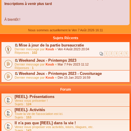
Inscriptions à venir plus tard
À bientôt !
Nous sommes actuellement le Ven 7 Août 2026 16:11
Sujets Récents
Mise à jour de la partie bureaucratie
C
Dernier message par
Koub
«
Ven 4 Août 2023 20:04
o
Réponses :
102
1
2
3
4
5
n
s
Weekend Jeux - Printemps 2023
u
C
Dernier message par
Koub
«
Mar 7 Fév 2023 11:12
l
o
Réponses :
1
t
n
e
Weekend Jeux - Printemps 2023 - Covoiturage
s
r
C
Dernier message par
u
Koub
«
Dim 15 Jan 2023 16:59
l
o
l
e
n
t
m
s
e
Forum
e
u
r
s
l
l
[REEL]- Présentations
s
t
e
Venez vous présenter !
a
e
m
Sujets :
124
g
r
e
e
l
s
[REEL]- Activités
n
e
s
Toute la vie de l'association est ici.
o
m
a
Sujets :
153
n
e
g
l
s
Il n'a pas que [REEL] dans la vie !
e
u
s
n
Venez nous proposer vos activités, loisirs, blagues, etc.
l
a
o
Sujets :
143