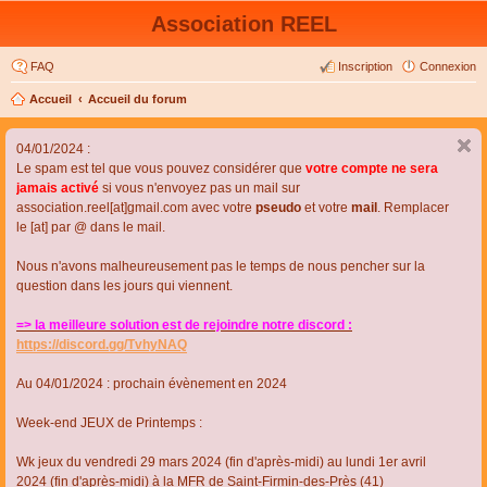
Association REEL
FAQ
Inscription
Connexion
Accueil
Accueil du forum
04/01/2024 :
Le spam est tel que vous pouvez considérer que
votre compte ne sera
jamais activé
si vous n'envoyez pas un mail sur
association.reel[at]gmail.com avec votre
pseudo
et votre
mail
. Remplacer
le [at] par @ dans le mail.
Nous n'avons malheureusement pas le temps de nous pencher sur la
question dans les jours qui viennent.
=> la meilleure solution est de rejoindre notre discord :
https://discord.gg/TvhyNAQ
Au 04/01/2024 : prochain évènement en 2024
Week-end JEUX de Printemps :
Wk jeux du vendredi 29 mars 2024 (fin d'après-midi) au lundi 1er avril
2024 (fin d'après-midi) à la MFR de Saint-Firmin-des-Près (41)