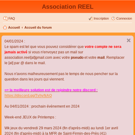
Association REEL
FAQ
Inscription
Connexion
Accueil
Accueil du forum
04/01/2024 :
Le spam est tel que vous pouvez considérer que
votre compte ne sera
jamais activé
si vous n'envoyez pas un mail sur
association.reel[at]gmail.com avec votre
pseudo
et votre
mail
. Remplacer
le [at] par @ dans le mail.
Nous n'avons malheureusement pas le temps de nous pencher sur la
question dans les jours qui viennent.
=> la meilleure solution est de rejoindre notre discord :
https://discord.gg/TvhyNAQ
Au 04/01/2024 : prochain évènement en 2024
Week-end JEUX de Printemps :
Wk jeux du vendredi 29 mars 2024 (fin d'après-midi) au lundi 1er avril
2024 (fin d'après-midi) à la MFR de Saint-Firmin-des-Près (41)