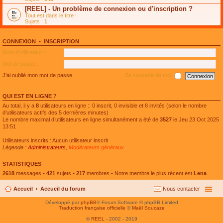
e
g
n
[REEL] - Un problème de connexion ou d'inscription ?
p
e
l
l
n
Tout est dans le titre !
u
u
o
Sujets :
1
l
s
n
e
r
l
p
é
u
l
CONNEXION
•
INSCRIPTION
c
l
u
e
e
Nom d’utilisateur :
s
n
p
r
t
l
Mot de passe :
é
u
c
s
J’ai oublié mon mot de passe
Se souvenir de moi
e
r
n
é
t
c
QUI EST EN LIGNE ?
e
n
Au total, il y a
8
utilisateurs en ligne :: 0 inscrit, 0 invisible et 8 invités (selon le nombre
t
d’utilisateurs actifs des 5 dernières minutes)
Le nombre maximal d’utilisateurs en ligne simultanément a été de
3527
le Jeu 23 Oct 2025
13:51
Utilisateurs inscrits : Aucun utilisateur inscrit
Légende :
Administrateurs
,
Modérateurs généraux
STATISTIQUES
2618
messages •
421
sujets •
217
membres • Notre membre le plus récent est
Lena
Accueil
Accueil du forum
Nous contacter
Développé par
phpBB
® Forum Software © phpBB Limited
Traduction française officielle
©
Maël Soucaze
©
REEL
- 2002 - 2019