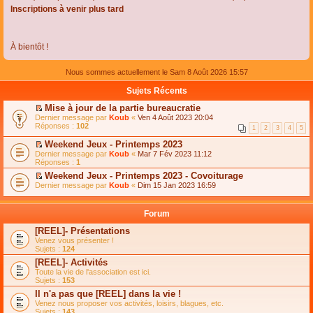
Inscriptions à venir plus tard
À bientôt !
Nous sommes actuellement le Sam 8 Août 2026 15:57
Sujets Récents
Mise à jour de la partie bureaucratie
C
Dernier message par
Koub
«
Ven 4 Août 2023 20:04
o
Réponses :
102
1
2
3
4
5
n
s
Weekend Jeux - Printemps 2023
u
C
Dernier message par
Koub
«
Mar 7 Fév 2023 11:12
l
o
Réponses :
1
t
n
e
Weekend Jeux - Printemps 2023 - Covoiturage
s
r
C
Dernier message par
u
Koub
«
Dim 15 Jan 2023 16:59
l
o
l
e
n
t
m
s
e
Forum
e
u
r
s
l
l
[REEL]- Présentations
s
t
e
Venez vous présenter !
a
e
m
Sujets :
124
g
r
e
e
l
s
[REEL]- Activités
n
e
s
Toute la vie de l'association est ici.
o
m
a
Sujets :
153
n
e
g
l
s
Il n'a pas que [REEL] dans la vie !
e
u
s
n
Venez nous proposer vos activités, loisirs, blagues, etc.
l
a
o
Sujets :
143