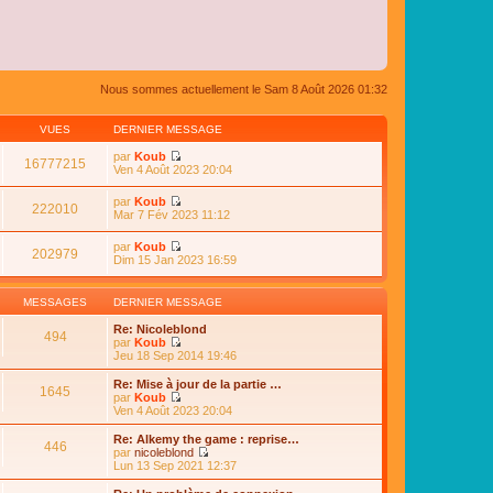
Nous sommes actuellement le Sam 8 Août 2026 01:32
VUES
DERNIER MESSAGE
par
Koub
16777215
C
Ven 4 Août 2023 20:04
o
n
par
Koub
s
222010
C
Mar 7 Fév 2023 11:12
u
o
l
n
par
Koub
t
s
202979
C
Dim 15 Jan 2023 16:59
e
u
o
r
l
n
l
t
s
e
MESSAGES
DERNIER MESSAGE
e
u
d
r
l
e
Re: Nicoleblond
l
494
t
r
par
Koub
e
e
n
C
Jeu 18 Sep 2014 19:46
d
r
i
o
e
l
e
n
Re: Mise à jour de la partie …
r
e
1645
r
s
par
Koub
n
d
m
u
C
Ven 4 Août 2023 20:04
i
e
e
l
o
e
r
s
t
n
r
Re: Alkemy the game : reprise…
n
s
446
e
s
m
par
nicoleblond
i
a
r
u
e
C
Lun 13 Sep 2021 12:37
e
g
l
l
s
o
r
e
e
t
s
n