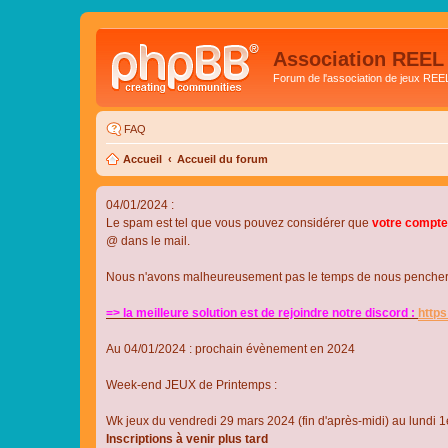
Association REEL
Forum de l'association de jeux REE
FAQ
Accueil
Accueil du forum
04/01/2024 :
Le spam est tel que vous pouvez considérer que
votre compte
@ dans le mail.
Nous n'avons malheureusement pas le temps de nous pencher su
=> la meilleure solution est de rejoindre notre discord :
http
Au 04/01/2024 : prochain évènement en 2024
Week-end JEUX de Printemps :
Wk jeux du vendredi 29 mars 2024 (fin d'après-midi) au lundi 1e
Inscriptions à venir plus tard