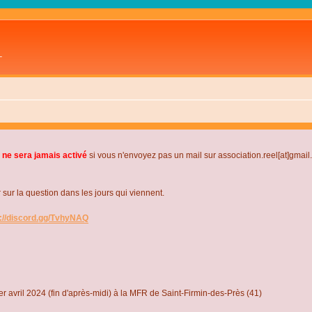
L
 ne sera jamais activé
si vous n'envoyez pas un mail sur association.reel[at]gmai
r la question dans les jours qui viennent.
s://discord.gg/TvhyNAQ
r avril 2024 (fin d'après-midi) à la MFR de Saint-Firmin-des-Près (41)