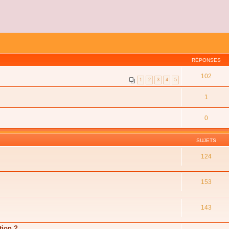
RÉPONSES
102
1
2
3
4
5
1
0
SUJETS
124
153
143
tion ?