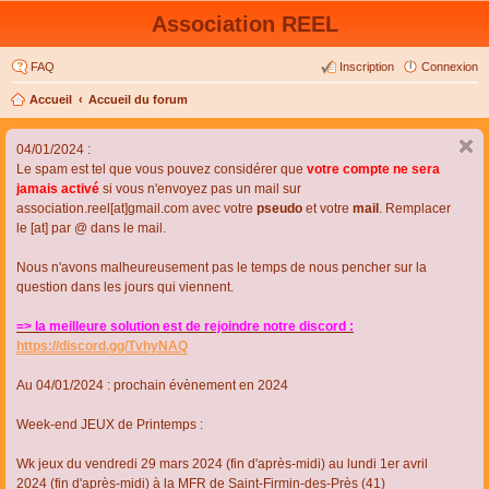
Association REEL
FAQ
Inscription
Connexion
Accueil
Accueil du forum
04/01/2024 :
Le spam est tel que vous pouvez considérer que
votre compte ne sera
jamais activé
si vous n'envoyez pas un mail sur
association.reel[at]gmail.com avec votre
pseudo
et votre
mail
. Remplacer
le [at] par @ dans le mail.
Nous n'avons malheureusement pas le temps de nous pencher sur la
question dans les jours qui viennent.
=> la meilleure solution est de rejoindre notre discord :
https://discord.gg/TvhyNAQ
Au 04/01/2024 : prochain évènement en 2024
Week-end JEUX de Printemps :
Wk jeux du vendredi 29 mars 2024 (fin d'après-midi) au lundi 1er avril
2024 (fin d'après-midi) à la MFR de Saint-Firmin-des-Près (41)