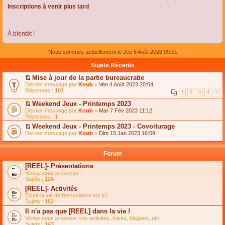
Inscriptions à venir plus tard
À bientôt !
Nous sommes actuellement le Jeu 6 Août 2026 09:51
Sujets Récents
Mise à jour de la partie bureaucratie
C
Dernier message par
Koub
«
Ven 4 Août 2023 20:04
o
Réponses :
102
1
2
3
4
5
n
s
Weekend Jeux - Printemps 2023
u
C
Dernier message par
Koub
«
Mar 7 Fév 2023 11:12
l
o
Réponses :
1
t
n
e
Weekend Jeux - Printemps 2023 - Covoiturage
s
r
C
Dernier message par
u
Koub
«
Dim 15 Jan 2023 16:59
l
o
l
e
n
t
m
s
e
Forum
e
u
r
s
l
l
[REEL]- Présentations
s
t
e
Venez vous présenter !
a
e
m
Sujets :
124
g
r
e
e
l
s
[REEL]- Activités
n
e
s
Toute la vie de l'association est ici.
o
m
a
Sujets :
153
n
e
g
l
s
Il n'a pas que [REEL] dans la vie !
e
u
s
n
Venez nous proposer vos activités, loisirs, blagues, etc.
l
a
o
Sujets :
143