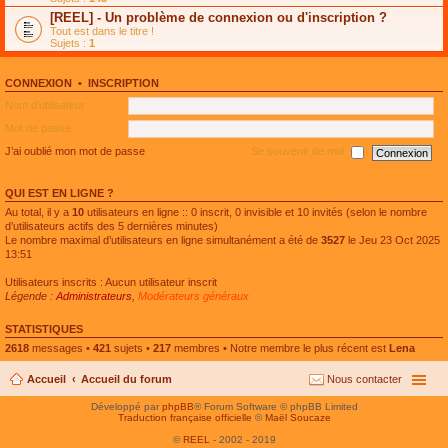
e
g
n
[REEL] - Un problème de connexion ou d'inscription ?
p
e
l
l
n
Tout est dans le titre !
u
u
o
Sujets :
1
l
s
n
e
r
l
p
é
u
l
CONNEXION
•
INSCRIPTION
c
l
u
e
e
Nom d’utilisateur :
s
n
p
r
t
l
Mot de passe :
é
u
c
s
J’ai oublié mon mot de passe
Se souvenir de moi
e
r
n
é
t
c
QUI EST EN LIGNE ?
e
n
Au total, il y a
10
utilisateurs en ligne :: 0 inscrit, 0 invisible et 10 invités (selon le nombre
t
d’utilisateurs actifs des 5 dernières minutes)
Le nombre maximal d’utilisateurs en ligne simultanément a été de
3527
le Jeu 23 Oct 2025
13:51
Utilisateurs inscrits : Aucun utilisateur inscrit
Légende :
Administrateurs
,
Modérateurs généraux
STATISTIQUES
2618
messages •
421
sujets •
217
membres • Notre membre le plus récent est
Lena
Accueil
Accueil du forum
Nous contacter
Développé par
phpBB
® Forum Software © phpBB Limited
Traduction française officielle
©
Maël Soucaze
©
REEL
- 2002 - 2019