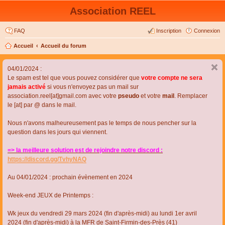
Association REEL
FAQ
Inscription
Connexion
Accueil
Accueil du forum
04/01/2024 :
Le spam est tel que vous pouvez considérer que
votre compte ne sera
jamais activé
si vous n'envoyez pas un mail sur
association.reel[at]gmail.com avec votre
pseudo
et votre
mail
. Remplacer
le [at] par @ dans le mail.
Nous n'avons malheureusement pas le temps de nous pencher sur la
question dans les jours qui viennent.
=> la meilleure solution est de rejoindre notre discord :
https://discord.gg/TvhyNAQ
Au 04/01/2024 : prochain évènement en 2024
Week-end JEUX de Printemps :
Wk jeux du vendredi 29 mars 2024 (fin d'après-midi) au lundi 1er avril
2024 (fin d'après-midi) à la MFR de Saint-Firmin-des-Près (41)