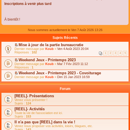
Inscriptions à venir plus tard
À bientôt !
Nous sommes actuellement le Ven 7 Août 2026 13:26
Sujets Récents
Mise à jour de la partie bureaucratie
C
Dernier message par
Koub
«
Ven 4 Août 2023 20:04
o
Réponses :
102
1
2
3
4
5
n
s
Weekend Jeux - Printemps 2023
u
C
Dernier message par
Koub
«
Mar 7 Fév 2023 11:12
l
o
Réponses :
1
t
n
e
Weekend Jeux - Printemps 2023 - Covoiturage
s
r
C
Dernier message par
u
Koub
«
Dim 15 Jan 2023 16:59
l
o
l
e
n
t
m
s
e
Forum
e
u
r
s
l
l
[REEL]- Présentations
s
t
e
Venez vous présenter !
a
e
m
Sujets :
124
g
r
e
e
l
s
[REEL]- Activités
n
e
s
Toute la vie de l'association est ici.
o
m
a
Sujets :
153
n
e
g
l
s
Il n'a pas que [REEL] dans la vie !
e
u
s
n
Venez nous proposer vos activités, loisirs, blagues, etc.
l
a
o
Sujets :
143