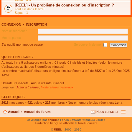
e
g
n
[REEL] - Un problème de connexion ou d'inscription ?
p
e
l
l
n
Tout est dans le titre !
u
u
o
Sujets :
1
l
s
n
e
r
l
p
é
u
l
CONNEXION
•
INSCRIPTION
c
l
u
e
e
Nom d’utilisateur :
s
n
p
r
t
l
Mot de passe :
é
u
c
s
J’ai oublié mon mot de passe
Se souvenir de moi
e
r
n
é
t
c
QUI EST EN LIGNE ?
e
n
Au total, il y a
9
utilisateurs en ligne :: 0 inscrit, 0 invisible et 9 invités (selon le nombre
t
d’utilisateurs actifs des 5 dernières minutes)
Le nombre maximal d’utilisateurs en ligne simultanément a été de
3527
le Jeu 23 Oct 2025
13:51
Utilisateurs inscrits : Aucun utilisateur inscrit
Légende :
Administrateurs
,
Modérateurs généraux
STATISTIQUES
2618
messages •
421
sujets •
217
membres • Notre membre le plus récent est
Lena
Accueil
Accueil du forum
Nous contacter
Développé par
phpBB
® Forum Software © phpBB Limited
Traduction française officielle
©
Maël Soucaze
©
REEL
- 2002 - 2019