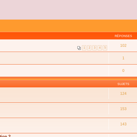
RÉPONSES
102
1
2
3
4
5
1
0
SUJETS
124
153
143
tion ?