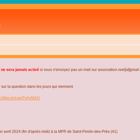
L
 ne sera jamais activé
si vous n'envoyez pas un mail sur association.reel[at]gmai
r la question dans les jours qui viennent.
s://discord.gg/TvhyNAQ
r avril 2024 (fin d'après-midi) à la MFR de Saint-Firmin-des-Près (41)