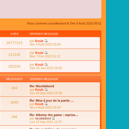
Nous sommes actuellement le Dim 9 Août 2026 09:01
VUES
DERNIER MESSAGE
par
Koub
16777215
C
Ven 4 Août 2023 20:04
o
n
par
Koub
s
222145
C
Mar 7 Fév 2023 11:12
u
o
l
n
par
Koub
t
s
203104
C
Dim 15 Jan 2023 16:59
e
u
o
r
l
n
l
t
s
e
MESSAGES
DERNIER MESSAGE
e
u
d
r
l
e
Re: Nicoleblond
l
494
t
r
par
Koub
e
e
n
C
Jeu 18 Sep 2014 19:46
d
r
i
o
e
l
e
n
Re: Mise à jour de la partie …
r
e
1645
r
s
par
Koub
n
d
m
u
C
Ven 4 Août 2023 20:04
i
e
e
l
o
e
r
s
t
n
r
Re: Alkemy the game : reprise…
n
s
446
e
s
m
par
nicoleblond
i
a
r
u
e
C
Lun 13 Sep 2021 12:37
e
g
l
l
s
o
r
e
e
t
s
n