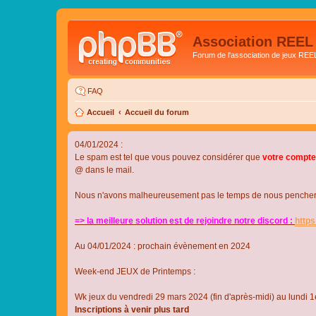
Association REEL
Forum de l'association de jeux REE
FAQ
Accueil
Accueil du forum
04/01/2024 :
Le spam est tel que vous pouvez considérer que
votre compte
@ dans le mail.
Nous n'avons malheureusement pas le temps de nous pencher su
=> la meilleure solution est de rejoindre notre discord :
http
Au 04/01/2024 : prochain évènement en 2024
Week-end JEUX de Printemps :
Wk jeux du vendredi 29 mars 2024 (fin d'après-midi) au lundi 1e
Inscriptions à venir plus tard