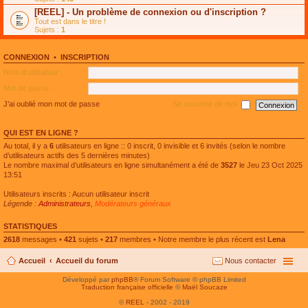
e
g
n
[REEL] - Un problème de connexion ou d'inscription ?
p
e
l
l
n
Tout est dans le titre !
u
u
o
Sujets :
1
l
s
n
e
r
l
p
é
u
l
CONNEXION
•
INSCRIPTION
c
l
u
e
e
Nom d’utilisateur :
s
n
p
r
t
l
Mot de passe :
é
u
c
s
J’ai oublié mon mot de passe
Se souvenir de moi
e
r
n
é
t
c
QUI EST EN LIGNE ?
e
n
Au total, il y a
6
utilisateurs en ligne :: 0 inscrit, 0 invisible et 6 invités (selon le nombre
t
d’utilisateurs actifs des 5 dernières minutes)
Le nombre maximal d’utilisateurs en ligne simultanément a été de
3527
le Jeu 23 Oct 2025
13:51
Utilisateurs inscrits : Aucun utilisateur inscrit
Légende :
Administrateurs
,
Modérateurs généraux
STATISTIQUES
2618
messages •
421
sujets •
217
membres • Notre membre le plus récent est
Lena
Accueil
Accueil du forum
Nous contacter
Développé par
phpBB
® Forum Software © phpBB Limited
Traduction française officielle
©
Maël Soucaze
©
REEL
- 2002 - 2019