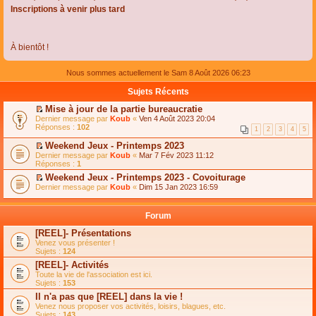
Inscriptions à venir plus tard
À bientôt !
Nous sommes actuellement le Sam 8 Août 2026 06:23
Sujets Récents
Mise à jour de la partie bureaucratie
C
Dernier message par
Koub
«
Ven 4 Août 2023 20:04
o
Réponses :
102
1
2
3
4
5
n
s
Weekend Jeux - Printemps 2023
u
C
Dernier message par
Koub
«
Mar 7 Fév 2023 11:12
l
o
Réponses :
1
t
n
e
Weekend Jeux - Printemps 2023 - Covoiturage
s
r
C
Dernier message par
u
Koub
«
Dim 15 Jan 2023 16:59
l
o
l
e
n
t
m
s
e
Forum
e
u
r
s
l
l
[REEL]- Présentations
s
t
e
Venez vous présenter !
a
e
m
Sujets :
124
g
r
e
e
l
s
[REEL]- Activités
n
e
s
Toute la vie de l'association est ici.
o
m
a
Sujets :
153
n
e
g
l
s
Il n'a pas que [REEL] dans la vie !
e
u
s
n
Venez nous proposer vos activités, loisirs, blagues, etc.
l
a
o
Sujets :
143