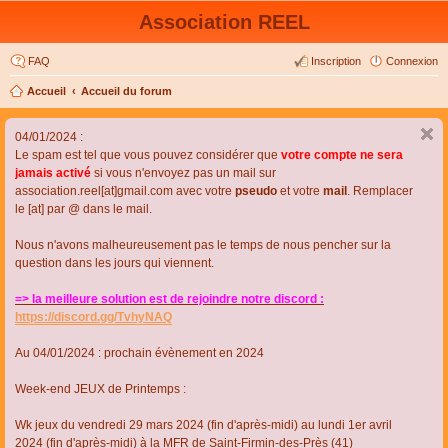
Association REEL
FAQ
Inscription
Connexion
Accueil
Accueil du forum
04/01/2024 :
Le spam est tel que vous pouvez considérer que
votre compte ne sera
jamais activé
si vous n'envoyez pas un mail sur
association.reel[at]gmail.com avec votre
pseudo
et votre
mail
. Remplacer
le [at] par @ dans le mail.
Nous n'avons malheureusement pas le temps de nous pencher sur la
question dans les jours qui viennent.
=> la meilleure solution est de rejoindre notre discord :
https://discord.gg/TvhyNAQ
Au 04/01/2024 : prochain évènement en 2024
Week-end JEUX de Printemps :
Wk jeux du vendredi 29 mars 2024 (fin d'après-midi) au lundi 1er avril
2024 (fin d'après-midi) à la MFR de Saint-Firmin-des-Près (41)