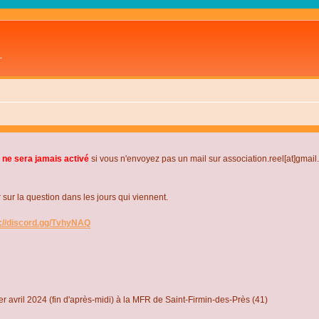
L
 ne sera jamais activé
si vous n'envoyez pas un mail sur association.reel[at]gmai
r la question dans les jours qui viennent.
s://discord.gg/TvhyNAQ
r avril 2024 (fin d'après-midi) à la MFR de Saint-Firmin-des-Près (41)