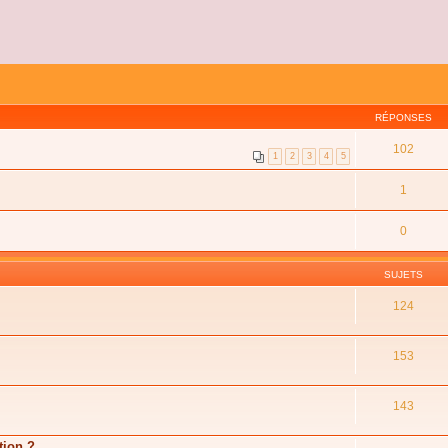
RÉPONSES
102
1
2
3
4
5
1
0
SUJETS
124
153
143
tion ?