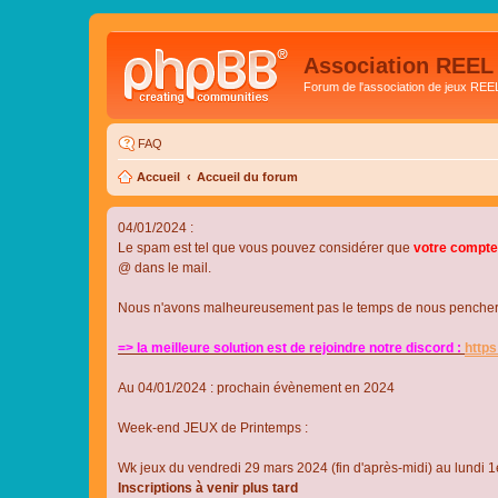
Association REEL
Forum de l'association de jeux REE
FAQ
Accueil
Accueil du forum
04/01/2024 :
Le spam est tel que vous pouvez considérer que
votre compte
@ dans le mail.
Nous n'avons malheureusement pas le temps de nous pencher su
=> la meilleure solution est de rejoindre notre discord :
http
Au 04/01/2024 : prochain évènement en 2024
Week-end JEUX de Printemps :
Wk jeux du vendredi 29 mars 2024 (fin d'après-midi) au lundi 1e
Inscriptions à venir plus tard