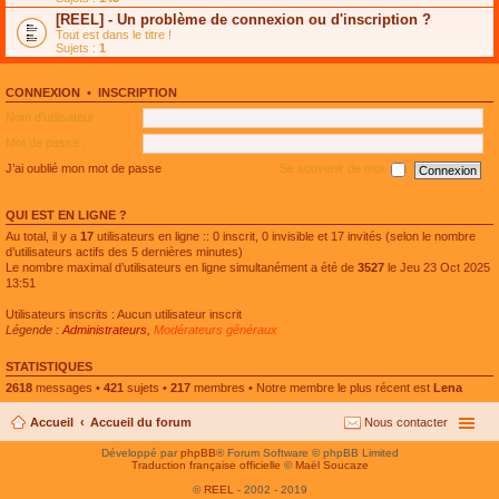
e
g
n
[REEL] - Un problème de connexion ou d'inscription ?
p
e
l
l
n
Tout est dans le titre !
u
u
o
Sujets :
1
l
s
n
e
r
l
p
é
u
l
CONNEXION
•
INSCRIPTION
c
l
u
e
e
Nom d’utilisateur :
s
n
p
r
t
l
Mot de passe :
é
u
c
s
J’ai oublié mon mot de passe
Se souvenir de moi
e
r
n
é
t
c
QUI EST EN LIGNE ?
e
n
Au total, il y a
17
utilisateurs en ligne :: 0 inscrit, 0 invisible et 17 invités (selon le nombre
t
d’utilisateurs actifs des 5 dernières minutes)
Le nombre maximal d’utilisateurs en ligne simultanément a été de
3527
le Jeu 23 Oct 2025
13:51
Utilisateurs inscrits : Aucun utilisateur inscrit
Légende :
Administrateurs
,
Modérateurs généraux
STATISTIQUES
2618
messages •
421
sujets •
217
membres • Notre membre le plus récent est
Lena
Accueil
Accueil du forum
Nous contacter
Développé par
phpBB
® Forum Software © phpBB Limited
Traduction française officielle
©
Maël Soucaze
©
REEL
- 2002 - 2019