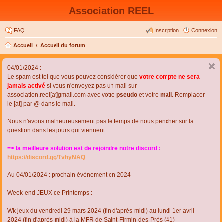
Association REEL
FAQ
Inscription
Connexion
Accueil
Accueil du forum
04/01/2024 :
Le spam est tel que vous pouvez considérer que
votre compte ne sera
jamais activé
si vous n'envoyez pas un mail sur
association.reel[at]gmail.com avec votre
pseudo
et votre
mail
. Remplacer
le [at] par @ dans le mail.
Nous n'avons malheureusement pas le temps de nous pencher sur la
question dans les jours qui viennent.
=> la meilleure solution est de rejoindre notre discord :
https://discord.gg/TvhyNAQ
Au 04/01/2024 : prochain évènement en 2024
Week-end JEUX de Printemps :
Wk jeux du vendredi 29 mars 2024 (fin d'après-midi) au lundi 1er avril
2024 (fin d'après-midi) à la MFR de Saint-Firmin-des-Près (41)