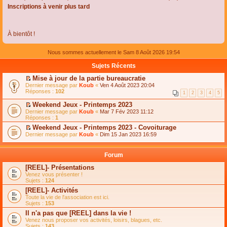
Inscriptions à venir plus tard
À bientôt !
Nous sommes actuellement le Sam 8 Août 2026 19:54
Sujets Récents
Mise à jour de la partie bureaucratie
C
Dernier message par
Koub
«
Ven 4 Août 2023 20:04
o
Réponses :
102
1
2
3
4
5
n
s
Weekend Jeux - Printemps 2023
u
C
Dernier message par
Koub
«
Mar 7 Fév 2023 11:12
l
o
Réponses :
1
t
n
e
Weekend Jeux - Printemps 2023 - Covoiturage
s
r
C
Dernier message par
u
Koub
«
Dim 15 Jan 2023 16:59
l
o
l
e
n
t
m
s
e
Forum
e
u
r
s
l
l
[REEL]- Présentations
s
t
e
Venez vous présenter !
a
e
m
Sujets :
124
g
r
e
e
l
s
[REEL]- Activités
n
e
s
Toute la vie de l'association est ici.
o
m
a
Sujets :
153
n
e
g
l
s
Il n'a pas que [REEL] dans la vie !
e
u
s
n
Venez nous proposer vos activités, loisirs, blagues, etc.
l
a
o
Sujets :
143