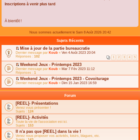
Inscriptions à venir plus tard
À bientôt !
Nous sommes actuellement le Sam 8 Août 2026 20:42
Sujets Récents
Mise à jour de la partie bureaucratie
C
Dernier message par
Koub
«
Ven 4 Août 2023 20:04
o
Réponses :
102
1
2
3
4
5
n
s
Weekend Jeux - Printemps 2023
u
C
Dernier message par
Koub
«
Mar 7 Fév 2023 11:12
l
o
Réponses :
1
t
n
e
Weekend Jeux - Printemps 2023 - Covoiturage
s
r
C
Dernier message par
u
Koub
«
Dim 15 Jan 2023 16:59
l
o
l
e
n
t
m
s
e
Forum
e
u
r
s
l
l
[REEL]- Présentations
s
t
e
Venez vous présenter !
a
e
m
Sujets :
124
g
r
e
e
l
s
[REEL]- Activités
n
e
s
Toute la vie de l'association est ici.
o
m
a
Sujets :
153
n
e
g
l
s
Il n'a pas que [REEL] dans la vie !
e
u
s
n
Venez nous proposer vos activités, loisirs, blagues, etc.
l
a
o
Sujets :
143