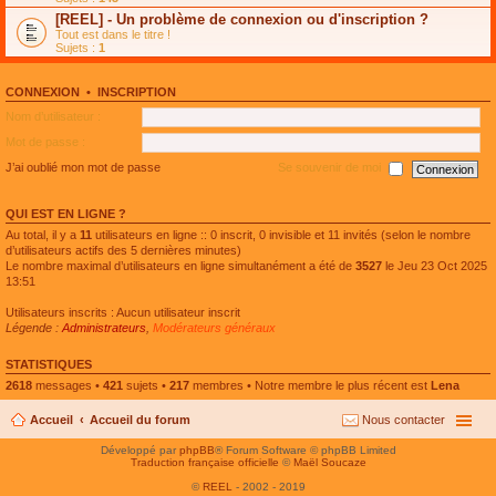
e
g
n
[REEL] - Un problème de connexion ou d'inscription ?
p
e
l
l
n
Tout est dans le titre !
u
u
o
Sujets :
1
l
s
n
e
r
l
p
é
u
l
CONNEXION
•
INSCRIPTION
c
l
u
e
e
Nom d’utilisateur :
s
n
p
r
t
l
Mot de passe :
é
u
c
s
J’ai oublié mon mot de passe
Se souvenir de moi
e
r
n
é
t
c
QUI EST EN LIGNE ?
e
n
Au total, il y a
11
utilisateurs en ligne :: 0 inscrit, 0 invisible et 11 invités (selon le nombre
t
d’utilisateurs actifs des 5 dernières minutes)
Le nombre maximal d’utilisateurs en ligne simultanément a été de
3527
le Jeu 23 Oct 2025
13:51
Utilisateurs inscrits : Aucun utilisateur inscrit
Légende :
Administrateurs
,
Modérateurs généraux
STATISTIQUES
2618
messages •
421
sujets •
217
membres • Notre membre le plus récent est
Lena
Accueil
Accueil du forum
Nous contacter
Développé par
phpBB
® Forum Software © phpBB Limited
Traduction française officielle
©
Maël Soucaze
©
REEL
- 2002 - 2019