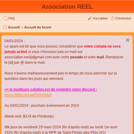
Association REEL
FAQ
Inscription
Connexion
Accueil
Accueil du forum
04/01/2024 :
Le spam est tel que vous pouvez considérer que
votre compte ne sera
jamais activé
si vous n'envoyez pas un mail sur
association.reel[at]gmail.com avec votre
pseudo
et votre
mail
. Remplacer
le [at] par @ dans le mail.
Nous n'avons malheureusement pas le temps de nous pencher sur la
question dans les jours qui viennent.
=> la meilleure solution est de rejoindre notre discord :
https://discord.gg/TvhyNAQ
Au 04/01/2024 : prochain évènement en 2024
Week-end JEUX de Printemps :
Wk jeux du vendredi 29 mars 2024 (fin d'après-midi) au lundi 1er avril
2024 (fin d'après-midi) à la MFR de Saint-Firmin-des-Près (41)