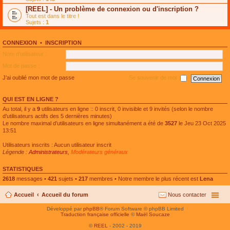
e
g
n
[REEL] - Un problème de connexion ou d'inscription ?
p
e
l
l
n
Tout est dans le titre !
u
u
o
Sujets :
1
l
s
n
e
r
l
p
é
u
l
CONNEXION
•
INSCRIPTION
c
l
u
e
e
Nom d’utilisateur :
s
n
p
r
t
l
Mot de passe :
é
u
c
s
J’ai oublié mon mot de passe
Se souvenir de moi
e
r
n
é
t
c
QUI EST EN LIGNE ?
e
n
Au total, il y a
9
utilisateurs en ligne :: 0 inscrit, 0 invisible et 9 invités (selon le nombre
t
d’utilisateurs actifs des 5 dernières minutes)
Le nombre maximal d’utilisateurs en ligne simultanément a été de
3527
le Jeu 23 Oct 2025
13:51
Utilisateurs inscrits : Aucun utilisateur inscrit
Légende :
Administrateurs
,
Modérateurs généraux
STATISTIQUES
2618
messages •
421
sujets •
217
membres • Notre membre le plus récent est
Lena
Accueil
Accueil du forum
Nous contacter
Développé par
phpBB
® Forum Software © phpBB Limited
Traduction française officielle
©
Maël Soucaze
©
REEL
- 2002 - 2019