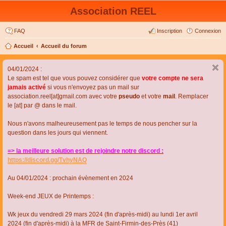
Association REEL
FAQ
Inscription
Connexion
Accueil
Accueil du forum
04/01/2024 :
Le spam est tel que vous pouvez considérer que
votre compte ne sera
jamais activé
si vous n'envoyez pas un mail sur
association.reel[at]gmail.com avec votre
pseudo
et votre
mail
. Remplacer
le [at] par @ dans le mail.
Nous n'avons malheureusement pas le temps de nous pencher sur la
question dans les jours qui viennent.
=> la meilleure solution est de rejoindre notre discord :
https://discord.gg/TvhyNAQ
Au 04/01/2024 : prochain évènement en 2024
Week-end JEUX de Printemps :
Wk jeux du vendredi 29 mars 2024 (fin d'après-midi) au lundi 1er avril
2024 (fin d'après-midi) à la MFR de Saint-Firmin-des-Près (41)