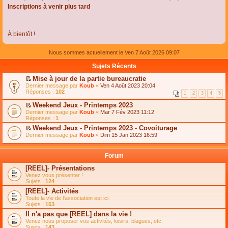
Inscriptions à venir plus tard
À bientôt !
Nous sommes actuellement le Ven 7 Août 2026 09:07
Sujets Récents
Mise à jour de la partie bureaucratie
C
Dernier message par
Koub
«
Ven 4 Août 2023 20:04
o
Réponses :
102
1
2
3
4
5
n
s
Weekend Jeux - Printemps 2023
u
C
Dernier message par
Koub
«
Mar 7 Fév 2023 11:12
l
o
Réponses :
1
t
n
e
Weekend Jeux - Printemps 2023 - Covoiturage
s
r
C
Dernier message par
u
Koub
«
Dim 15 Jan 2023 16:59
l
o
l
e
n
t
m
s
e
Forum
e
u
r
s
l
l
[REEL]- Présentations
s
t
e
Venez vous présenter !
a
e
m
Sujets :
124
g
r
e
e
l
s
[REEL]- Activités
n
e
s
Toute la vie de l'association est ici.
o
m
a
Sujets :
153
n
e
g
l
s
Il n'a pas que [REEL] dans la vie !
e
u
s
n
Venez nous proposer vos activités, loisirs, blagues, etc.
l
a
o
Sujets :
143