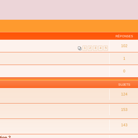
RÉPONSES
102
1
2
3
4
5
1
0
SUJETS
124
153
143
tion ?