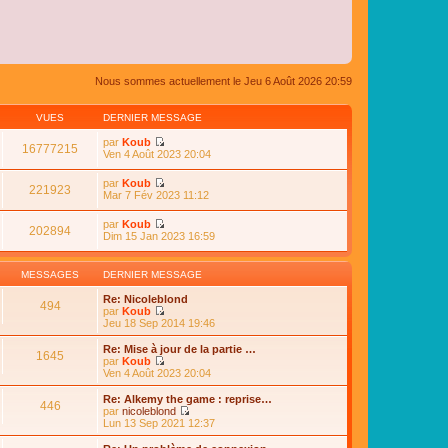
Nous sommes actuellement le Jeu 6 Août 2026 20:59
VUES
DERNIER MESSAGE
par
Koub
16777215
C
Ven 4 Août 2023 20:04
o
n
par
Koub
s
221923
C
Mar 7 Fév 2023 11:12
u
o
l
n
par
Koub
t
s
202894
C
Dim 15 Jan 2023 16:59
e
u
o
r
l
n
l
t
s
e
MESSAGES
DERNIER MESSAGE
e
u
d
r
l
e
Re: Nicoleblond
l
494
t
r
par
Koub
e
e
n
C
Jeu 18 Sep 2014 19:46
d
r
i
o
e
l
e
n
Re: Mise à jour de la partie …
r
e
1645
r
s
par
Koub
n
d
m
u
C
Ven 4 Août 2023 20:04
i
e
e
l
o
e
r
s
t
n
r
Re: Alkemy the game : reprise…
n
s
446
e
s
m
par
nicoleblond
i
a
r
u
e
C
Lun 13 Sep 2021 12:37
e
g
l
l
s
o
r
e
e
t
s
n