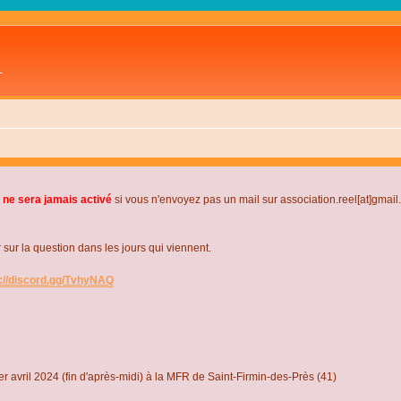
L
 ne sera jamais activé
si vous n'envoyez pas un mail sur association.reel[at]gmai
r la question dans les jours qui viennent.
s://discord.gg/TvhyNAQ
r avril 2024 (fin d'après-midi) à la MFR de Saint-Firmin-des-Près (41)