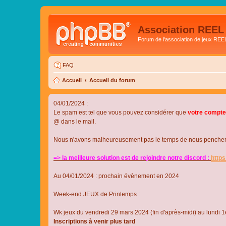
Association REEL
Forum de l'association de jeux REE
FAQ
Accueil
Accueil du forum
04/01/2024 :
Le spam est tel que vous pouvez considérer que
votre compte
@ dans le mail.
Nous n'avons malheureusement pas le temps de nous pencher su
=> la meilleure solution est de rejoindre notre discord :
http
Au 04/01/2024 : prochain évènement en 2024
Week-end JEUX de Printemps :
Wk jeux du vendredi 29 mars 2024 (fin d'après-midi) au lundi 1e
Inscriptions à venir plus tard