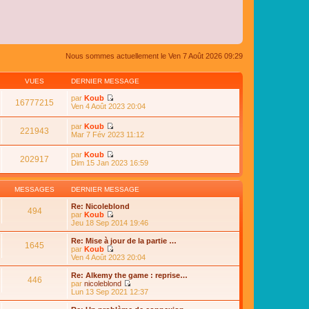
Nous sommes actuellement le Ven 7 Août 2026 09:29
VUES
DERNIER MESSAGE
par
Koub
16777215
C
Ven 4 Août 2023 20:04
o
n
par
Koub
s
221943
C
Mar 7 Fév 2023 11:12
u
o
l
n
par
Koub
t
s
202917
C
Dim 15 Jan 2023 16:59
e
u
o
r
l
n
l
t
s
e
MESSAGES
DERNIER MESSAGE
e
u
d
r
l
e
Re: Nicoleblond
l
494
t
r
par
Koub
e
e
n
C
Jeu 18 Sep 2014 19:46
d
r
i
o
e
l
e
n
Re: Mise à jour de la partie …
r
e
1645
r
s
par
Koub
n
d
m
u
C
Ven 4 Août 2023 20:04
i
e
e
l
o
e
r
s
t
n
r
Re: Alkemy the game : reprise…
n
s
446
e
s
m
par
nicoleblond
i
a
r
u
e
C
Lun 13 Sep 2021 12:37
e
g
l
l
s
o
r
e
e
t
s
n