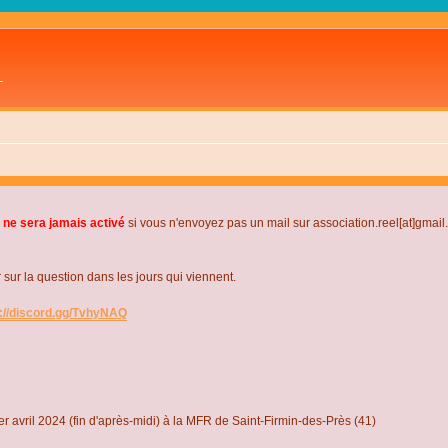
L
 ne sera jamais activé
si vous n'envoyez pas un mail sur association.reel[at]gmai
r la question dans les jours qui viennent.
s://discord.gg/TvhyNAQ
r avril 2024 (fin d'après-midi) à la MFR de Saint-Firmin-des-Près (41)