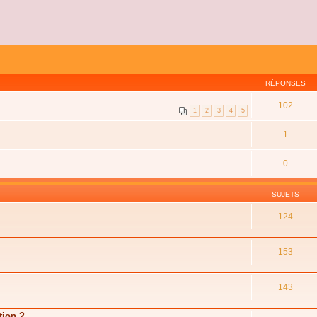
RÉPONSES
102
1
2
3
4
5
1
0
SUJETS
124
153
143
tion ?