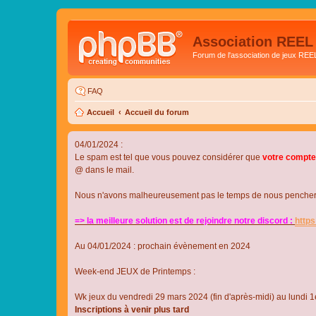
Association REEL
Forum de l'association de jeux REE
FAQ
Accueil
Accueil du forum
04/01/2024 :
Le spam est tel que vous pouvez considérer que
votre compte
@ dans le mail.
Nous n'avons malheureusement pas le temps de nous pencher su
=> la meilleure solution est de rejoindre notre discord :
http
Au 04/01/2024 : prochain évènement en 2024
Week-end JEUX de Printemps :
Wk jeux du vendredi 29 mars 2024 (fin d'après-midi) au lundi 1e
Inscriptions à venir plus tard