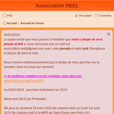
Association REEL
FAQ
Inscription
Connexion
Accueil
Accueil du forum
04/01/2024 :
Le spam est tel que vous pouvez considérer que
votre compte ne sera
jamais activé
si vous n'envoyez pas un mail sur
association.reel[at]gmail.com avec votre
pseudo
et votre
mail
. Remplacer
le [at] par @ dans le mail.
Nous n'avons malheureusement pas le temps de nous pencher sur la
question dans les jours qui viennent.
=> la meilleure solution est de rejoindre notre discord :
https://discord.gg/TvhyNAQ
Au 04/01/2024 : prochain évènement en 2024
Week-end JEUX de Printemps :
Wk jeux du vendredi 29 mars 2024 (fin d'après-midi) au lundi 1er avril
2024 (fin d'après-midi) à la MFR de Saint-Firmin-des-Près (41)