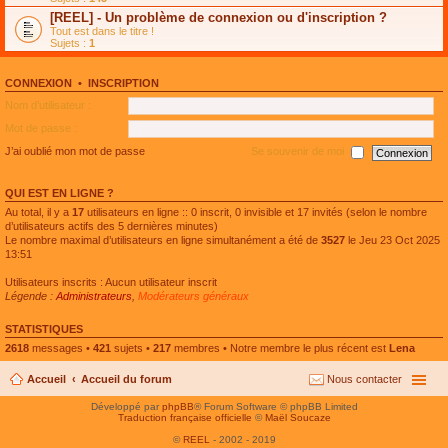
e
g
n
[REEL] - Un problème de connexion ou d'inscription ?
p
e
l
l
n
Tout est dans le titre !
u
u
o
Sujets :
1
l
s
n
e
r
l
p
é
u
l
CONNEXION
•
INSCRIPTION
c
l
u
e
e
Nom d’utilisateur :
s
n
p
r
t
l
Mot de passe :
é
u
c
s
J’ai oublié mon mot de passe
Se souvenir de moi
e
r
n
é
t
c
QUI EST EN LIGNE ?
e
n
Au total, il y a
17
utilisateurs en ligne :: 0 inscrit, 0 invisible et 17 invités (selon le nombre
t
d’utilisateurs actifs des 5 dernières minutes)
Le nombre maximal d’utilisateurs en ligne simultanément a été de
3527
le Jeu 23 Oct 2025
13:51
Utilisateurs inscrits : Aucun utilisateur inscrit
Légende :
Administrateurs
,
Modérateurs généraux
STATISTIQUES
2618
messages •
421
sujets •
217
membres • Notre membre le plus récent est
Lena
Accueil
Accueil du forum
Nous contacter
Développé par
phpBB
® Forum Software © phpBB Limited
Traduction française officielle
©
Maël Soucaze
©
REEL
- 2002 - 2019