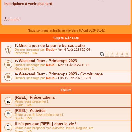
Inscriptions à venir plus tard
À bientôt !
Nous sommes actuellement le Sam 8 Août 2026 18:42
Sujets Récents
Mise à jour de la partie bureaucratie
C
Dernier message par
Koub
«
Ven 4 Août 2023 20:04
o
Réponses :
102
1
2
3
4
5
n
s
Weekend Jeux - Printemps 2023
u
C
Dernier message par
Koub
«
Mar 7 Fév 2023 11:12
l
o
Réponses :
1
t
n
e
Weekend Jeux - Printemps 2023 - Covoiturage
s
r
C
Dernier message par
u
Koub
«
Dim 15 Jan 2023 16:59
l
o
l
e
n
t
m
s
e
Forum
e
u
r
s
l
l
[REEL]- Présentations
s
t
e
Venez vous présenter !
a
e
m
Sujets :
124
g
r
e
e
l
s
[REEL]- Activités
n
e
s
Toute la vie de l'association est ici.
o
m
a
Sujets :
153
n
e
g
l
s
Il n'a pas que [REEL] dans la vie !
e
u
s
n
Venez nous proposer vos activités, loisirs, blagues, etc.
l
a
o
Sujets :
143