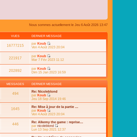
Nous sommes actuellement le Jeu 6 Août 2026 13:47
VUES
DERNIER MESSAGE
par
Koub
16777215
C
Ven 4 Août 2023 20:04
o
n
par
Koub
s
221917
C
Mar 7 Fév 2023 11:12
u
o
l
n
par
Koub
t
s
202892
C
Dim 15 Jan 2023 16:59
e
u
o
r
l
n
l
t
s
e
MESSAGES
DERNIER MESSAGE
e
u
d
r
l
e
Re: Nicoleblond
l
494
t
r
par
Koub
e
e
n
C
Jeu 18 Sep 2014 19:46
d
r
i
o
e
l
e
n
Re: Mise à jour de la partie …
r
e
1645
r
s
par
Koub
n
d
m
u
C
Ven 4 Août 2023 20:04
i
e
e
l
o
e
r
s
t
n
r
Re: Alkemy the game : reprise…
n
s
446
e
s
m
par
nicoleblond
i
a
r
u
e
C
Lun 13 Sep 2021 12:37
e
g
l
l
s
o
r
e
e
t
s
n