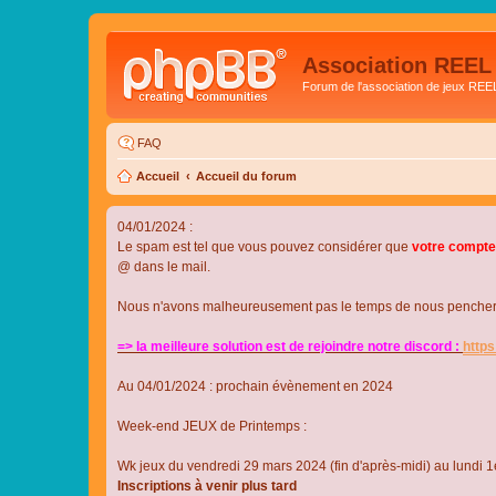
Association REEL
Forum de l'association de jeux REE
FAQ
Accueil
Accueil du forum
04/01/2024 :
Le spam est tel que vous pouvez considérer que
votre compte
@ dans le mail.
Nous n'avons malheureusement pas le temps de nous pencher su
=> la meilleure solution est de rejoindre notre discord :
http
Au 04/01/2024 : prochain évènement en 2024
Week-end JEUX de Printemps :
Wk jeux du vendredi 29 mars 2024 (fin d'après-midi) au lundi 1e
Inscriptions à venir plus tard