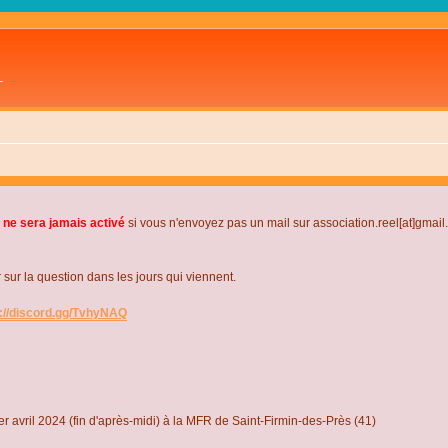
L
 ne sera jamais activé
si vous n'envoyez pas un mail sur association.reel[at]gmai
r la question dans les jours qui viennent.
s://discord.gg/TvhyNAQ
r avril 2024 (fin d'après-midi) à la MFR de Saint-Firmin-des-Près (41)