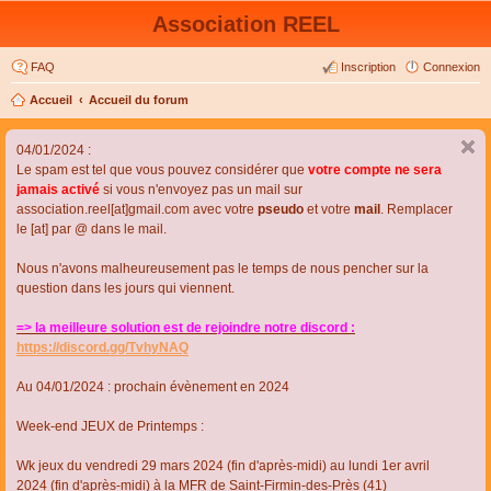
Association REEL
FAQ
Inscription
Connexion
Accueil
Accueil du forum
04/01/2024 :
Le spam est tel que vous pouvez considérer que
votre compte ne sera
jamais activé
si vous n'envoyez pas un mail sur
association.reel[at]gmail.com avec votre
pseudo
et votre
mail
. Remplacer
le [at] par @ dans le mail.
Nous n'avons malheureusement pas le temps de nous pencher sur la
question dans les jours qui viennent.
=> la meilleure solution est de rejoindre notre discord :
https://discord.gg/TvhyNAQ
Au 04/01/2024 : prochain évènement en 2024
Week-end JEUX de Printemps :
Wk jeux du vendredi 29 mars 2024 (fin d'après-midi) au lundi 1er avril
2024 (fin d'après-midi) à la MFR de Saint-Firmin-des-Près (41)