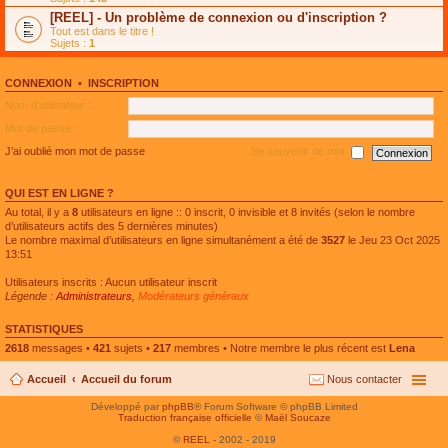
e
g
n
[REEL] - Un problème de connexion ou d'inscription ?
p
e
l
l
n
Tout est dans le titre !
u
u
o
Sujets :
1
l
s
n
e
r
l
p
é
u
l
CONNEXION
•
INSCRIPTION
c
l
u
e
e
Nom d’utilisateur :
s
n
p
r
t
l
Mot de passe :
é
u
c
s
J’ai oublié mon mot de passe
Se souvenir de moi
e
r
n
é
t
c
QUI EST EN LIGNE ?
e
n
Au total, il y a
8
utilisateurs en ligne :: 0 inscrit, 0 invisible et 8 invités (selon le nombre
t
d’utilisateurs actifs des 5 dernières minutes)
Le nombre maximal d’utilisateurs en ligne simultanément a été de
3527
le Jeu 23 Oct 2025
13:51
Utilisateurs inscrits : Aucun utilisateur inscrit
Légende :
Administrateurs
,
Modérateurs généraux
STATISTIQUES
2618
messages •
421
sujets •
217
membres • Notre membre le plus récent est
Lena
Accueil
Accueil du forum
Nous contacter
Développé par
phpBB
® Forum Software © phpBB Limited
Traduction française officielle
©
Maël Soucaze
©
REEL
- 2002 - 2019