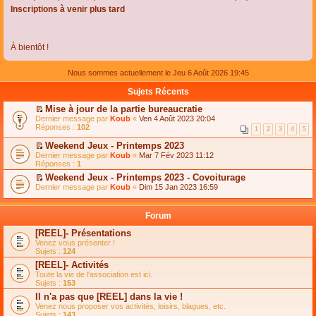
Inscriptions à venir plus tard
À bientôt !
Nous sommes actuellement le Jeu 6 Août 2026 19:45
Sujets Récents
Mise à jour de la partie bureaucratie
C
Dernier message par
Koub
«
Ven 4 Août 2023 20:04
o
Réponses :
102
1
2
3
4
5
n
s
Weekend Jeux - Printemps 2023
u
C
Dernier message par
Koub
«
Mar 7 Fév 2023 11:12
l
o
Réponses :
1
t
n
e
Weekend Jeux - Printemps 2023 - Covoiturage
s
r
C
Dernier message par
u
Koub
«
Dim 15 Jan 2023 16:59
l
o
l
e
n
t
m
s
e
Forum
e
u
r
s
l
l
[REEL]- Présentations
s
t
e
Venez vous présenter !
a
e
m
Sujets :
124
g
r
e
e
l
s
[REEL]- Activités
n
e
s
Toute la vie de l'association est ici.
o
m
a
Sujets :
153
n
e
g
l
s
Il n'a pas que [REEL] dans la vie !
e
u
s
n
Venez nous proposer vos activités, loisirs, blagues, etc.
l
a
o
Sujets :
143