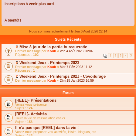
Inscriptions à venir plus tard
À bientôt !
Nous sommes actuellement le Jeu 6 Août 2026 22:14
Sujets Récents
Mise à jour de la partie bureaucratie
C
Dernier message par
Koub
«
Ven 4 Août 2023 20:04
o
Réponses :
102
1
2
3
4
5
n
s
Weekend Jeux - Printemps 2023
u
C
Dernier message par
Koub
«
Mar 7 Fév 2023 11:12
l
o
Réponses :
1
t
n
e
Weekend Jeux - Printemps 2023 - Covoiturage
s
r
C
Dernier message par
u
Koub
«
Dim 15 Jan 2023 16:59
l
o
l
e
n
t
m
s
e
Forum
e
u
r
s
l
l
[REEL]- Présentations
s
t
e
Venez vous présenter !
a
e
m
Sujets :
124
g
r
e
e
l
s
[REEL]- Activités
n
e
s
Toute la vie de l'association est ici.
o
m
a
Sujets :
153
n
e
g
l
s
Il n'a pas que [REEL] dans la vie !
e
u
s
n
Venez nous proposer vos activités, loisirs, blagues, etc.
l
a
o
Sujets :
143