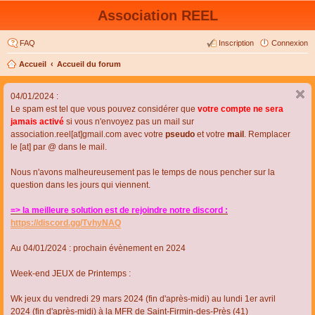
Association REEL
FAQ
Inscription
Connexion
Accueil
Accueil du forum
04/01/2024 :
Le spam est tel que vous pouvez considérer que
votre compte ne sera
jamais activé
si vous n'envoyez pas un mail sur
association.reel[at]gmail.com avec votre
pseudo
et votre
mail
. Remplacer
le [at] par @ dans le mail.
Nous n'avons malheureusement pas le temps de nous pencher sur la
question dans les jours qui viennent.
=> la meilleure solution est de rejoindre notre discord :
https://discord.gg/TvhyNAQ
Au 04/01/2024 : prochain évènement en 2024
Week-end JEUX de Printemps :
Wk jeux du vendredi 29 mars 2024 (fin d'après-midi) au lundi 1er avril
2024 (fin d'après-midi) à la MFR de Saint-Firmin-des-Près (41)