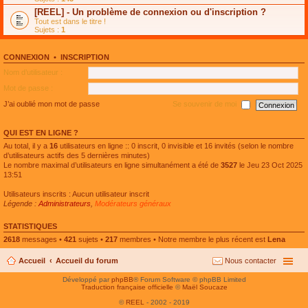
e
g
n
[REEL] - Un problème de connexion ou d'inscription ?
p
e
l
l
n
Tout est dans le titre !
u
u
o
Sujets :
1
l
s
n
e
r
l
p
é
u
l
CONNEXION
•
INSCRIPTION
c
l
u
e
e
Nom d’utilisateur :
s
n
p
r
t
l
Mot de passe :
é
u
c
s
J’ai oublié mon mot de passe
Se souvenir de moi
e
r
n
é
t
c
QUI EST EN LIGNE ?
e
n
Au total, il y a
16
utilisateurs en ligne :: 0 inscrit, 0 invisible et 16 invités (selon le nombre
t
d’utilisateurs actifs des 5 dernières minutes)
Le nombre maximal d’utilisateurs en ligne simultanément a été de
3527
le Jeu 23 Oct 2025
13:51
Utilisateurs inscrits : Aucun utilisateur inscrit
Légende :
Administrateurs
,
Modérateurs généraux
STATISTIQUES
2618
messages •
421
sujets •
217
membres • Notre membre le plus récent est
Lena
Accueil
Accueil du forum
Nous contacter
Développé par
phpBB
® Forum Software © phpBB Limited
Traduction française officielle
©
Maël Soucaze
©
REEL
- 2002 - 2019