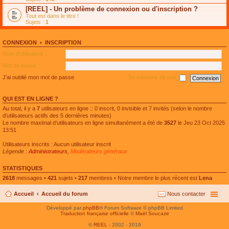
e
g
n
[REEL] - Un problème de connexion ou d'inscription ?
p
e
l
l
n
Tout est dans le titre !
u
u
o
Sujets :
1
l
s
n
e
r
l
p
é
u
l
CONNEXION
•
INSCRIPTION
c
l
u
e
e
Nom d’utilisateur :
s
n
p
r
t
l
Mot de passe :
é
u
c
s
J’ai oublié mon mot de passe
Se souvenir de moi
e
r
n
é
t
c
QUI EST EN LIGNE ?
e
n
Au total, il y a
7
utilisateurs en ligne :: 0 inscrit, 0 invisible et 7 invités (selon le nombre
t
d’utilisateurs actifs des 5 dernières minutes)
Le nombre maximal d’utilisateurs en ligne simultanément a été de
3527
le Jeu 23 Oct 2025
13:51
Utilisateurs inscrits : Aucun utilisateur inscrit
Légende :
Administrateurs
,
Modérateurs généraux
STATISTIQUES
2618
messages •
421
sujets •
217
membres • Notre membre le plus récent est
Lena
Accueil
Accueil du forum
Nous contacter
Développé par
phpBB
® Forum Software © phpBB Limited
Traduction française officielle
©
Maël Soucaze
©
REEL
- 2002 - 2019