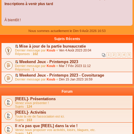
Inscriptions à venir plus tard
À bientôt !
Nous sommes actuellement le Dim 9 Août 2026 16:53
Sujets Récents
Mise à jour de la partie bureaucratie
C
Dernier message par
Koub
«
Ven 4 Août 2023 20:04
o
Réponses :
102
1
2
3
4
5
n
s
Weekend Jeux - Printemps 2023
u
C
Dernier message par
Koub
«
Mar 7 Fév 2023 11:12
l
o
Réponses :
1
t
n
e
Weekend Jeux - Printemps 2023 - Covoiturage
s
r
C
Dernier message par
u
Koub
«
Dim 15 Jan 2023 16:59
l
o
l
e
n
t
m
s
e
Forum
e
u
r
s
l
l
[REEL]- Présentations
s
t
e
Venez vous présenter !
a
e
m
Sujets :
124
g
r
e
e
l
s
[REEL]- Activités
n
e
s
Toute la vie de l'association est ici.
o
m
a
Sujets :
153
n
e
g
l
s
Il n'a pas que [REEL] dans la vie !
e
u
s
n
Venez nous proposer vos activités, loisirs, blagues, etc.
l
a
o
Sujets :
143