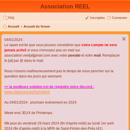
Association REEL
FAQ
Inscription
Connexion
Accueil
Accueil du forum
04/01/2024 :
Le spam est tel que vous pouvez considérer que
votre compte ne sera
jamais activé
si vous n'envoyez pas un mail sur
association.reel[at]gmail.com avec votre
pseudo
et votre
mail
. Remplacer
le [at] par @ dans le mail.
Nous n'avons malheureusement pas le temps de nous pencher sur la
question dans les jours qui viennent.
=> la meilleure solution est de rejoindre notre discord :
https://discord.gg/TvhyNAQ
Au 04/01/2024 : prochain évènement en 2024
Week-end JEUX de Printemps :
Wk jeux du vendredi 29 mars 2024 (fin d'après-midi) au lundi 1er avril
2024 (fin d'après-midi) à la MFR de Saint-Firmin-des-Près (41)