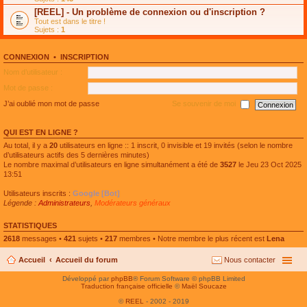
e
g
n
[REEL] - Un problème de connexion ou d'inscription ?
p
e
l
l
n
Tout est dans le titre !
u
u
o
Sujets :
1
l
s
n
e
r
l
p
é
u
l
CONNEXION
•
INSCRIPTION
c
l
u
e
e
Nom d’utilisateur :
s
n
p
r
t
l
Mot de passe :
é
u
c
s
J’ai oublié mon mot de passe
Se souvenir de moi
e
r
n
é
t
c
QUI EST EN LIGNE ?
e
n
Au total, il y a
20
utilisateurs en ligne :: 1 inscrit, 0 invisible et 19 invités (selon le nombre
t
d’utilisateurs actifs des 5 dernières minutes)
Le nombre maximal d’utilisateurs en ligne simultanément a été de
3527
le Jeu 23 Oct 2025
13:51
Utilisateurs inscrits :
Google [Bot]
Légende :
Administrateurs
,
Modérateurs généraux
STATISTIQUES
2618
messages •
421
sujets •
217
membres • Notre membre le plus récent est
Lena
Accueil
Accueil du forum
Nous contacter
Développé par
phpBB
® Forum Software © phpBB Limited
Traduction française officielle
©
Maël Soucaze
©
REEL
- 2002 - 2019