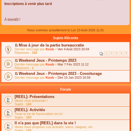
Inscriptions à venir plus tard
À bientôt !
Nous sommes actuellement le Lun 10 Août 2026 11:01
Sujets Récents
Mise à jour de la partie bureaucratie
C
Dernier message par
Koub
«
Ven 4 Août 2023 20:04
o
Réponses :
102
1
2
3
4
5
n
s
Weekend Jeux - Printemps 2023
u
C
Dernier message par
Koub
«
Mar 7 Fév 2023 11:12
l
o
Réponses :
1
t
n
e
Weekend Jeux - Printemps 2023 - Covoiturage
s
r
C
Dernier message par
u
Koub
«
Dim 15 Jan 2023 16:59
l
o
l
e
n
t
m
s
e
Forum
e
u
r
s
l
l
[REEL]- Présentations
s
t
e
Venez vous présenter !
a
e
m
Sujets :
124
g
r
e
e
l
s
[REEL]- Activités
n
e
s
Toute la vie de l'association est ici.
o
m
a
Sujets :
153
n
e
g
l
s
Il n'a pas que [REEL] dans la vie !
e
u
s
n
Venez nous proposer vos activités, loisirs, blagues, etc.
l
a
o
Sujets :
143