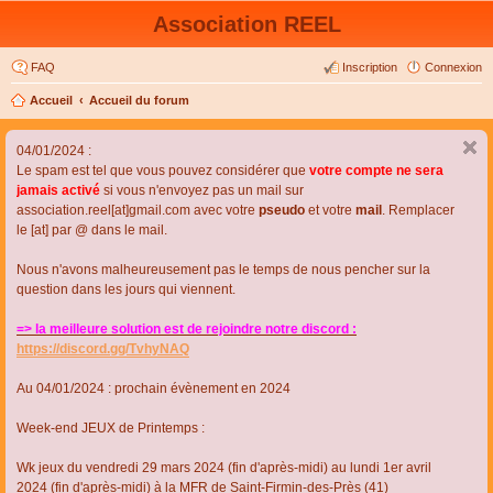
Association REEL
FAQ
Inscription
Connexion
Accueil
Accueil du forum
04/01/2024 :
Le spam est tel que vous pouvez considérer que
votre compte ne sera
jamais activé
si vous n'envoyez pas un mail sur
association.reel[at]gmail.com avec votre
pseudo
et votre
mail
. Remplacer
le [at] par @ dans le mail.
Nous n'avons malheureusement pas le temps de nous pencher sur la
question dans les jours qui viennent.
=> la meilleure solution est de rejoindre notre discord :
https://discord.gg/TvhyNAQ
Au 04/01/2024 : prochain évènement en 2024
Week-end JEUX de Printemps :
Wk jeux du vendredi 29 mars 2024 (fin d'après-midi) au lundi 1er avril
2024 (fin d'après-midi) à la MFR de Saint-Firmin-des-Près (41)