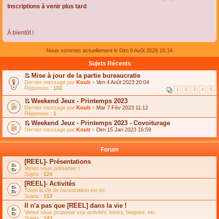
Inscriptions à venir plus tard
À bientôt !
Nous sommes actuellement le Dim 9 Août 2026 15:14
Sujets Récents
Mise à jour de la partie bureaucratie
C
Dernier message par
Koub
«
Ven 4 Août 2023 20:04
o
Réponses :
102
1
2
3
4
5
n
s
Weekend Jeux - Printemps 2023
u
C
Dernier message par
Koub
«
Mar 7 Fév 2023 11:12
l
o
Réponses :
1
t
n
e
Weekend Jeux - Printemps 2023 - Covoiturage
s
r
C
Dernier message par
u
Koub
«
Dim 15 Jan 2023 16:59
l
o
l
e
n
t
m
s
e
Forum
e
u
r
s
l
l
[REEL]- Présentations
s
t
e
Venez vous présenter !
a
e
m
Sujets :
124
g
r
e
e
l
s
[REEL]- Activités
n
e
s
Toute la vie de l'association est ici.
o
m
a
Sujets :
153
n
e
g
l
s
Il n'a pas que [REEL] dans la vie !
e
u
s
n
Venez nous proposer vos activités, loisirs, blagues, etc.
l
a
o
Sujets :
143