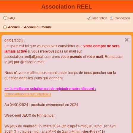
Association REEL
FAQ
Inscription
Connexion
Accueil
Accueil du forum
04/01/2024 :
Le spam est tel que vous pouvez considérer que
votre compte ne sera
jamais activé
si vous n'envoyez pas un mail sur
association.reel[at]gmail.com avec votre
pseudo
et votre
mail
. Remplacer
le [at] par @ dans le mail.
Nous n'avons malheureusement pas le temps de nous pencher sur la
question dans les jours qui viennent.
=> la meilleure solution est de rejoindre notre discord :
https://discord.gg/TvhyNAQ
Au 04/01/2024 : prochain évènement en 2024
Week-end JEUX de Printemps :
Wk jeux du vendredi 29 mars 2024 (fin d'après-midi) au lundi 1er avril
2024 (fin d'après-midi) à la MFR de Saint-Firmin-des-Près (41)