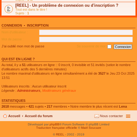
e
g
n
[REEL] - Un problème de connexion ou d'inscription ?
p
e
l
l
n
Tout est dans le titre !
u
u
o
Sujets :
1
l
s
n
e
r
l
p
é
u
l
CONNEXION
•
INSCRIPTION
c
l
u
e
e
Nom d’utilisateur :
s
n
p
r
t
l
Mot de passe :
é
u
c
s
J’ai oublié mon mot de passe
Se souvenir de moi
e
r
n
é
t
c
QUI EST EN LIGNE ?
e
n
Au total, il y a
51
utilisateurs en ligne :: 0 inscrit, 0 invisible et 51 invités (selon le nombre
t
d’utilisateurs actifs des 5 dernières minutes)
Le nombre maximal d’utilisateurs en ligne simultanément a été de
3527
le Jeu 23 Oct 2025
13:51
Utilisateurs inscrits : Aucun utilisateur inscrit
Légende :
Administrateurs
,
Modérateurs généraux
STATISTIQUES
2618
messages •
421
sujets •
217
membres • Notre membre le plus récent est
Lena
Accueil
Accueil du forum
Nous contacter
Développé par
phpBB
® Forum Software © phpBB Limited
Traduction française officielle
©
Maël Soucaze
©
REEL
- 2002 - 2019