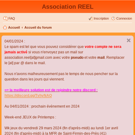
Association REEL
FAQ
Inscription
Connexion
Accueil
Accueil du forum
04/01/2024 :
Le spam est tel que vous pouvez considérer que
votre compte ne sera
jamais activé
si vous n'envoyez pas un mail sur
association.reel[at]gmail.com avec votre
pseudo
et votre
mail
. Remplacer
le [at] par @ dans le mail.
Nous n'avons malheureusement pas le temps de nous pencher sur la
question dans les jours qui viennent.
=> la meilleure solution est de rejoindre notre discord :
https://discord.gg/TvhyNAQ
Au 04/01/2024 : prochain évènement en 2024
Week-end JEUX de Printemps :
Wk jeux du vendredi 29 mars 2024 (fin d'après-midi) au lundi 1er avril
2024 (fin d'après-midi) à la MFR de Saint-Firmin-des-Près (41)