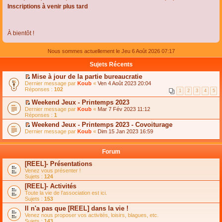
Inscriptions à venir plus tard
À bientôt !
Nous sommes actuellement le Jeu 6 Août 2026 07:17
Sujets Récents
Mise à jour de la partie bureaucratie
C
Dernier message par
Koub
«
Ven 4 Août 2023 20:04
o
Réponses :
102
1
2
3
4
5
n
s
Weekend Jeux - Printemps 2023
u
C
Dernier message par
Koub
«
Mar 7 Fév 2023 11:12
l
o
Réponses :
1
t
n
e
Weekend Jeux - Printemps 2023 - Covoiturage
s
r
C
Dernier message par
u
Koub
«
Dim 15 Jan 2023 16:59
l
o
l
e
n
t
m
s
e
Forum
e
u
r
s
l
l
[REEL]- Présentations
s
t
e
Venez vous présenter !
a
e
m
Sujets :
124
g
r
e
e
l
s
[REEL]- Activités
n
e
s
Toute la vie de l'association est ici.
o
m
a
Sujets :
153
n
e
g
l
s
Il n'a pas que [REEL] dans la vie !
e
u
s
n
Venez nous proposer vos activités, loisirs, blagues, etc.
l
a
o
Sujets :
143