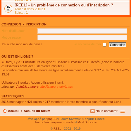
e
g
n
[REEL] - Un problème de connexion ou d'inscription ?
p
e
l
l
n
Tout est dans le titre !
u
u
o
Sujets :
1
l
s
n
e
r
l
p
é
u
l
CONNEXION
•
INSCRIPTION
c
l
u
e
e
Nom d’utilisateur :
s
n
p
r
t
l
Mot de passe :
é
u
c
s
J’ai oublié mon mot de passe
Se souvenir de moi
e
r
n
é
t
c
QUI EST EN LIGNE ?
e
n
Au total, il y a
11
utilisateurs en ligne :: 0 inscrit, 0 invisible et 11 invités (selon le nombre
t
d’utilisateurs actifs des 5 dernières minutes)
Le nombre maximal d’utilisateurs en ligne simultanément a été de
3527
le Jeu 23 Oct 2025
13:51
Utilisateurs inscrits : Aucun utilisateur inscrit
Légende :
Administrateurs
,
Modérateurs généraux
STATISTIQUES
2618
messages •
421
sujets •
217
membres • Notre membre le plus récent est
Lena
Accueil
Accueil du forum
Nous contacter
Développé par
phpBB
® Forum Software © phpBB Limited
Traduction française officielle
©
Maël Soucaze
©
REEL
- 2002 - 2019