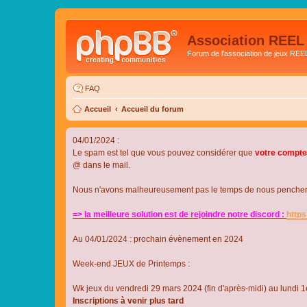
Association REEL
Forum de l'association de jeux REE
FAQ
Accueil
Accueil du forum
04/01/2024 :
Le spam est tel que vous pouvez considérer que
votre compte
@ dans le mail.
Nous n'avons malheureusement pas le temps de nous pencher su
=> la meilleure solution est de rejoindre notre discord :
http
Au 04/01/2024 : prochain évènement en 2024
Week-end JEUX de Printemps :
Wk jeux du vendredi 29 mars 2024 (fin d'après-midi) au lundi 1e
Inscriptions à venir plus tard