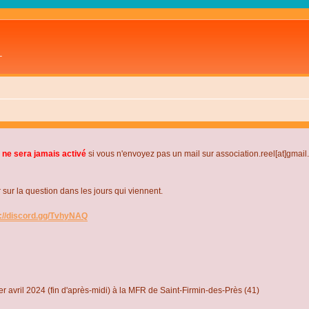
L
 ne sera jamais activé
si vous n'envoyez pas un mail sur association.reel[at]gmai
r la question dans les jours qui viennent.
s://discord.gg/TvhyNAQ
r avril 2024 (fin d'après-midi) à la MFR de Saint-Firmin-des-Près (41)