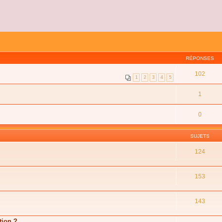
RÉPONSES
102
1
2
3
4
5
1
0
SUJETS
124
153
143
tion ?