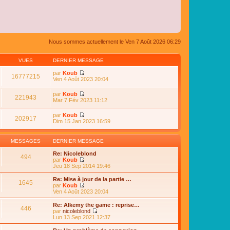
Nous sommes actuellement le Ven 7 Août 2026 06:29
VUES
DERNIER MESSAGE
par
Koub
16777215
C
Ven 4 Août 2023 20:04
o
n
par
Koub
s
221943
C
Mar 7 Fév 2023 11:12
u
o
l
n
par
Koub
t
s
202917
C
Dim 15 Jan 2023 16:59
e
u
o
r
l
n
l
t
s
e
MESSAGES
DERNIER MESSAGE
e
u
d
r
l
e
Re: Nicoleblond
l
494
t
r
par
Koub
e
e
n
C
Jeu 18 Sep 2014 19:46
d
r
i
o
e
l
e
n
Re: Mise à jour de la partie …
r
e
1645
r
s
par
Koub
n
d
m
u
C
Ven 4 Août 2023 20:04
i
e
e
l
o
e
r
s
t
n
r
Re: Alkemy the game : reprise…
n
s
446
e
s
m
par
nicoleblond
i
a
r
u
e
C
Lun 13 Sep 2021 12:37
e
g
l
l
s
o
r
e
e
t
s
n