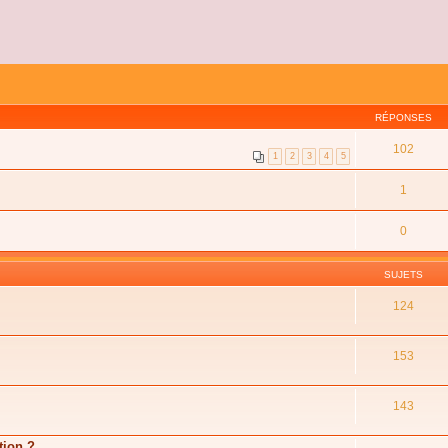
RÉPONSES
102
1
2
3
4
5
1
0
SUJETS
124
153
143
tion ?