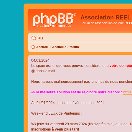
Association REEL
Forum de l'association de jeux REE
FAQ
Accueil
Accueil du forum
04/01/2024 :
Le spam est tel que vous pouvez considérer que
votre compte
@ dans le mail.
Nous n'avons malheureusement pas le temps de nous pencher su
=> la meilleure solution est de rejoindre notre discord :
http
Au 04/01/2024 : prochain évènement en 2024
Week-end JEUX de Printemps :
Wk jeux du vendredi 29 mars 2024 (fin d'après-midi) au lundi 1e
Inscriptions à venir plus tard