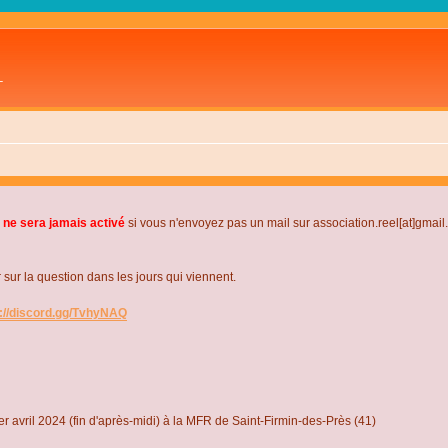
L
 ne sera jamais activé
si vous n'envoyez pas un mail sur association.reel[at]gmai
r la question dans les jours qui viennent.
s://discord.gg/TvhyNAQ
r avril 2024 (fin d'après-midi) à la MFR de Saint-Firmin-des-Près (41)