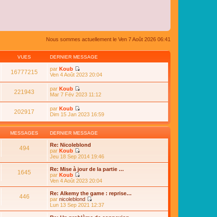
Nous sommes actuellement le Ven 7 Août 2026 06:41
VUES
DERNIER MESSAGE
par
Koub
16777215
C
Ven 4 Août 2023 20:04
o
n
par
Koub
s
221943
C
Mar 7 Fév 2023 11:12
u
o
l
n
par
Koub
t
s
202917
C
Dim 15 Jan 2023 16:59
e
u
o
r
l
n
l
t
s
e
MESSAGES
DERNIER MESSAGE
e
u
d
r
l
e
Re: Nicoleblond
l
494
t
r
par
Koub
e
e
n
C
Jeu 18 Sep 2014 19:46
d
r
i
o
e
l
e
n
Re: Mise à jour de la partie …
r
e
1645
r
s
par
Koub
n
d
m
u
C
Ven 4 Août 2023 20:04
i
e
e
l
o
e
r
s
t
n
r
Re: Alkemy the game : reprise…
n
s
446
e
s
m
par
nicoleblond
i
a
r
u
e
C
Lun 13 Sep 2021 12:37
e
g
l
l
s
o
r
e
e
t
s
n