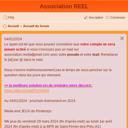
Association REEL
FAQ
Inscription
Connexion
Accueil
Accueil du forum
04/01/2024 :
Le spam est tel que vous pouvez considérer que
votre compte ne sera
jamais activé
si vous n'envoyez pas un mail sur
association.reel[at]gmail.com avec votre
pseudo
et votre
mail
. Remplacer
le [at] par @ dans le mail.
Nous n'avons malheureusement pas le temps de nous pencher sur la
question dans les jours qui viennent.
=> la meilleure solution est de rejoindre notre discord :
https://discord.gg/TvhyNAQ
Au 04/01/2024 : prochain évènement en 2024
Week-end JEUX de Printemps :
Wk jeux du vendredi 29 mars 2024 (fin d'après-midi) au lundi 1er avril
2024 (fin d'après-midi) à la MFR de Saint-Firmin-des-Près (41)