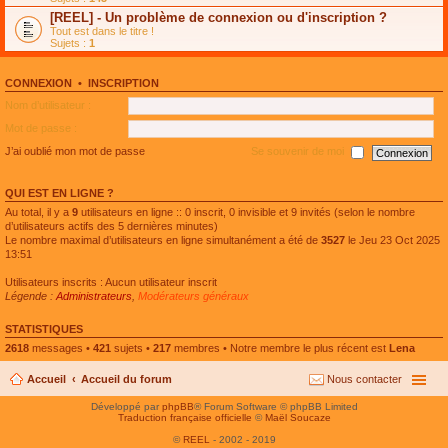
e
g
n
[REEL] - Un problème de connexion ou d'inscription ?
p
e
l
l
n
Tout est dans le titre !
u
u
o
Sujets :
1
l
s
n
e
r
l
p
é
u
l
CONNEXION
•
INSCRIPTION
c
l
u
e
e
Nom d’utilisateur :
s
n
p
r
t
l
Mot de passe :
é
u
c
s
J’ai oublié mon mot de passe
Se souvenir de moi
e
r
n
é
t
c
QUI EST EN LIGNE ?
e
n
Au total, il y a
9
utilisateurs en ligne :: 0 inscrit, 0 invisible et 9 invités (selon le nombre
t
d’utilisateurs actifs des 5 dernières minutes)
Le nombre maximal d’utilisateurs en ligne simultanément a été de
3527
le Jeu 23 Oct 2025
13:51
Utilisateurs inscrits : Aucun utilisateur inscrit
Légende :
Administrateurs
,
Modérateurs généraux
STATISTIQUES
2618
messages •
421
sujets •
217
membres • Notre membre le plus récent est
Lena
Accueil
Accueil du forum
Nous contacter
Développé par
phpBB
® Forum Software © phpBB Limited
Traduction française officielle
©
Maël Soucaze
©
REEL
- 2002 - 2019