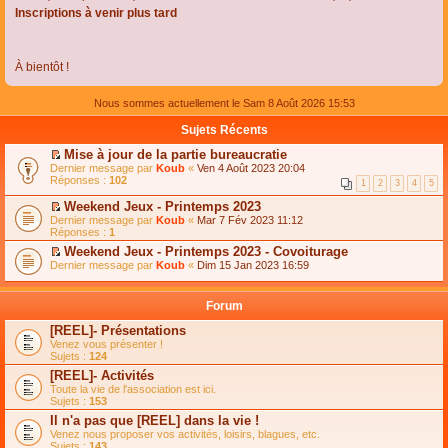
Inscriptions à venir plus tard
À bientôt !
Nous sommes actuellement le Sam 8 Août 2026 15:53
Sujets Récents
Mise à jour de la partie bureaucratie
C
Dernier message par
Koub
«
Ven 4 Août 2023 20:04
o
Réponses :
102
1
2
3
4
5
n
s
Weekend Jeux - Printemps 2023
u
C
Dernier message par
Koub
«
Mar 7 Fév 2023 11:12
l
o
Réponses :
1
t
n
e
Weekend Jeux - Printemps 2023 - Covoiturage
s
r
C
Dernier message par
u
Koub
«
Dim 15 Jan 2023 16:59
l
o
l
e
n
t
m
s
e
Forum
e
u
r
s
l
l
[REEL]- Présentations
s
t
e
Venez vous présenter !
a
e
m
Sujets :
124
g
r
e
e
l
s
[REEL]- Activités
n
e
s
Toute la vie de l'association est ici.
o
m
a
Sujets :
153
n
e
g
l
s
Il n'a pas que [REEL] dans la vie !
e
u
s
n
Venez nous proposer vos activités, loisirs, blagues, etc.
l
a
o
Sujets :
143