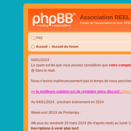
Association REEL
Forum de l'association de jeux REE
FAQ
Accueil
Accueil du forum
04/01/2024 :
Le spam est tel que vous pouvez considérer que
votre compte
@ dans le mail.
Nous n'avons malheureusement pas le temps de nous pencher su
=> la meilleure solution est de rejoindre notre discord :
http
Au 04/01/2024 : prochain évènement en 2024
Week-end JEUX de Printemps :
Wk jeux du vendredi 29 mars 2024 (fin d'après-midi) au lundi 1e
Inscriptions à venir plus tard