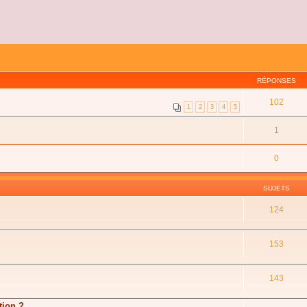
RÉPONSES
102
1
2
3
4
5
1
0
SUJETS
124
153
143
tion ?