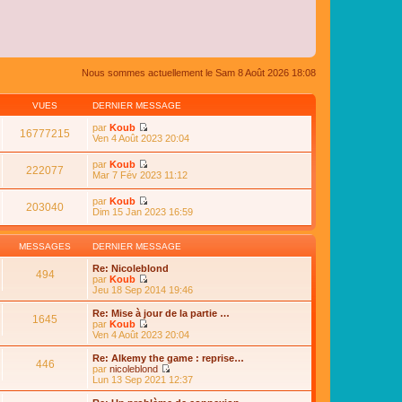
Nous sommes actuellement le Sam 8 Août 2026 18:08
VUES
DERNIER MESSAGE
par
Koub
16777215
C
Ven 4 Août 2023 20:04
o
n
par
Koub
s
222077
C
Mar 7 Fév 2023 11:12
u
o
l
n
par
Koub
t
s
203040
C
Dim 15 Jan 2023 16:59
e
u
o
r
l
n
l
t
s
e
MESSAGES
DERNIER MESSAGE
e
u
d
r
l
e
Re: Nicoleblond
l
494
t
r
par
Koub
e
e
n
C
Jeu 18 Sep 2014 19:46
d
r
i
o
e
l
e
n
Re: Mise à jour de la partie …
r
e
1645
r
s
par
Koub
n
d
m
u
C
Ven 4 Août 2023 20:04
i
e
e
l
o
e
r
s
t
n
r
Re: Alkemy the game : reprise…
n
s
446
e
s
m
par
nicoleblond
i
a
r
u
e
C
Lun 13 Sep 2021 12:37
e
g
l
l
s
o
r
e
e
t
s
n