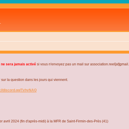
L
 ne sera jamais activé
si vous n'envoyez pas un mail sur association.reel[at]gmai
r la question dans les jours qui viennent.
s://discord.gg/TvhyNAQ
r avril 2024 (fin d'après-midi) à la MFR de Saint-Firmin-des-Près (41)