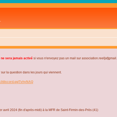
L
 ne sera jamais activé
si vous n'envoyez pas un mail sur association.reel[at]gmai
r la question dans les jours qui viennent.
s://discord.gg/TvhyNAQ
r avril 2024 (fin d'après-midi) à la MFR de Saint-Firmin-des-Près (41)