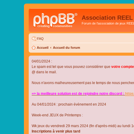
Association REEL
Forum de l'association de jeux REE
FAQ
Accueil
Accueil du forum
04/01/2024 :
Le spam est tel que vous pouvez considérer que
votre compte
@ dans le mail.
Nous n'avons malheureusement pas le temps de nous pencher su
=> la meilleure solution est de rejoindre notre discord :
http
Au 04/01/2024 : prochain évènement en 2024
Week-end JEUX de Printemps :
Wk jeux du vendredi 29 mars 2024 (fin d'après-midi) au lundi 1e
Inscriptions à venir plus tard