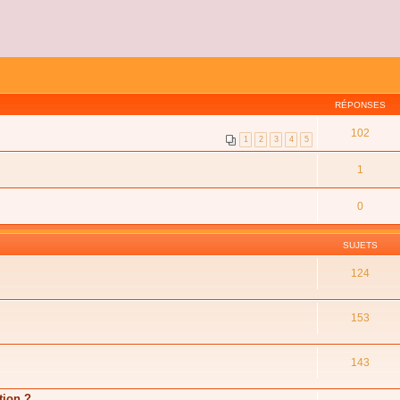
RÉPONSES
102
1
2
3
4
5
1
0
SUJETS
124
153
143
tion ?