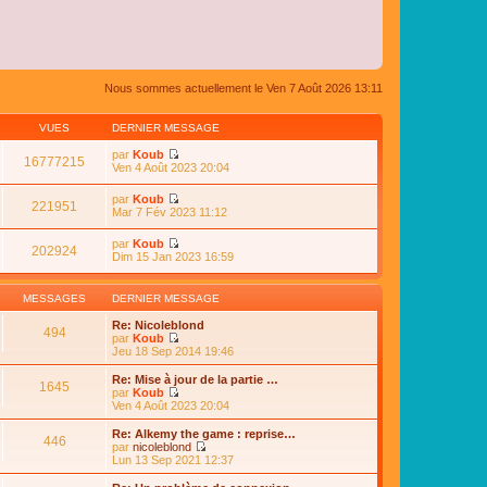
Nous sommes actuellement le Ven 7 Août 2026 13:11
VUES
DERNIER MESSAGE
par
Koub
16777215
C
Ven 4 Août 2023 20:04
o
n
par
Koub
s
221951
C
Mar 7 Fév 2023 11:12
u
o
l
n
par
Koub
t
s
202924
C
Dim 15 Jan 2023 16:59
e
u
o
r
l
n
l
t
s
e
MESSAGES
DERNIER MESSAGE
e
u
d
r
l
e
Re: Nicoleblond
l
494
t
r
par
Koub
e
e
n
C
Jeu 18 Sep 2014 19:46
d
r
i
o
e
l
e
n
Re: Mise à jour de la partie …
r
e
1645
r
s
par
Koub
n
d
m
u
C
Ven 4 Août 2023 20:04
i
e
e
l
o
e
r
s
t
n
r
Re: Alkemy the game : reprise…
n
s
446
e
s
m
par
nicoleblond
i
a
r
u
e
C
Lun 13 Sep 2021 12:37
e
g
l
l
s
o
r
e
e
t
s
n