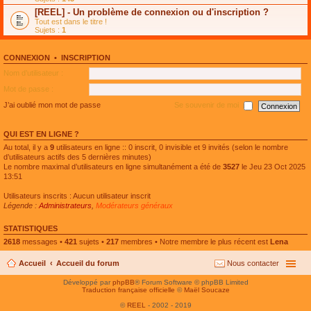
e
g
n
[REEL] - Un problème de connexion ou d'inscription ?
p
e
l
l
n
Tout est dans le titre !
u
u
o
Sujets :
1
l
s
n
e
r
l
p
é
u
l
CONNEXION
•
INSCRIPTION
c
l
u
e
e
Nom d’utilisateur :
s
n
p
r
t
l
Mot de passe :
é
u
c
s
J’ai oublié mon mot de passe
Se souvenir de moi
e
r
n
é
t
c
QUI EST EN LIGNE ?
e
n
Au total, il y a
9
utilisateurs en ligne :: 0 inscrit, 0 invisible et 9 invités (selon le nombre
t
d’utilisateurs actifs des 5 dernières minutes)
Le nombre maximal d’utilisateurs en ligne simultanément a été de
3527
le Jeu 23 Oct 2025
13:51
Utilisateurs inscrits : Aucun utilisateur inscrit
Légende :
Administrateurs
,
Modérateurs généraux
STATISTIQUES
2618
messages •
421
sujets •
217
membres • Notre membre le plus récent est
Lena
Accueil
Accueil du forum
Nous contacter
Développé par
phpBB
® Forum Software © phpBB Limited
Traduction française officielle
©
Maël Soucaze
©
REEL
- 2002 - 2019