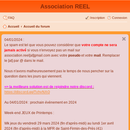
Association REEL
FAQ
Inscription
Connexion
Accueil
Accueil du forum
04/01/2024 :
Le spam est tel que vous pouvez considérer que
votre compte ne sera
jamais activé
si vous n'envoyez pas un mail sur
association.reel[at]gmail.com avec votre
pseudo
et votre
mail
. Remplacer
le [at] par @ dans le mail.
Nous n'avons malheureusement pas le temps de nous pencher sur la
question dans les jours qui viennent.
=> la meilleure solution est de rejoindre notre discord :
https://discord.gg/TvhyNAQ
Au 04/01/2024 : prochain évènement en 2024
Week-end JEUX de Printemps :
Wk jeux du vendredi 29 mars 2024 (fin d'après-midi) au lundi 1er avril
2024 (fin d'après-midi) à la MFR de Saint-Firmin-des-Près (41)