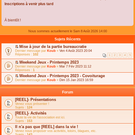
Inscriptions à venir plus tard
À bientôt !
Nous sommes actuellement le Sam 8 Août 2026 14:00
Sujets Récents
Mise à jour de la partie bureaucratie
C
Dernier message par
Koub
«
Ven 4 Août 2023 20:04
o
Réponses :
102
1
2
3
4
5
n
s
Weekend Jeux - Printemps 2023
u
C
Dernier message par
Koub
«
Mar 7 Fév 2023 11:12
l
o
Réponses :
1
t
n
e
Weekend Jeux - Printemps 2023 - Covoiturage
s
r
C
Dernier message par
u
Koub
«
Dim 15 Jan 2023 16:59
l
o
l
e
n
t
m
s
e
Forum
e
u
r
s
l
l
[REEL]- Présentations
s
t
e
Venez vous présenter !
a
e
m
Sujets :
124
g
r
e
e
l
s
[REEL]- Activités
n
e
s
Toute la vie de l'association est ici.
o
m
a
Sujets :
153
n
e
g
l
s
Il n'a pas que [REEL] dans la vie !
e
u
s
n
Venez nous proposer vos activités, loisirs, blagues, etc.
l
a
o
Sujets :
143