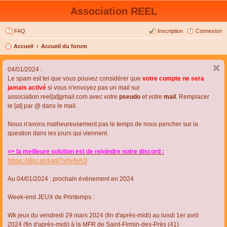
Association REEL
FAQ
Inscription
Connexion
Accueil
Accueil du forum
04/01/2024 :
Le spam est tel que vous pouvez considérer que
votre compte ne sera
jamais activé
si vous n'envoyez pas un mail sur
association.reel[at]gmail.com avec votre
pseudo
et votre
mail
. Remplacer
le [at] par @ dans le mail.
Nous n'avons malheureusement pas le temps de nous pencher sur la
question dans les jours qui viennent.
=> la meilleure solution est de rejoindre notre discord :
https://discord.gg/TvhyNAQ
Au 04/01/2024 : prochain évènement en 2024
Week-end JEUX de Printemps :
Wk jeux du vendredi 29 mars 2024 (fin d'après-midi) au lundi 1er avril
2024 (fin d'après-midi) à la MFR de Saint-Firmin-des-Près (41)