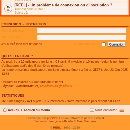
e
g
n
[REEL] - Un problème de connexion ou d'inscription ?
p
e
l
l
n
Tout est dans le titre !
u
u
o
Sujets :
1
l
s
n
e
r
l
p
é
u
l
CONNEXION
•
INSCRIPTION
c
l
u
e
e
Nom d’utilisateur :
s
n
p
r
t
l
Mot de passe :
é
u
c
s
J’ai oublié mon mot de passe
Se souvenir de moi
e
r
n
é
t
c
QUI EST EN LIGNE ?
e
n
Au total, il y a
10
utilisateurs en ligne :: 0 inscrit, 0 invisible et 10 invités (selon le nombre
t
d’utilisateurs actifs des 5 dernières minutes)
Le nombre maximal d’utilisateurs en ligne simultanément a été de
3527
le Jeu 23 Oct 2025
13:51
Utilisateurs inscrits : Aucun utilisateur inscrit
Légende :
Administrateurs
,
Modérateurs généraux
STATISTIQUES
2618
messages •
421
sujets •
217
membres • Notre membre le plus récent est
Lena
Accueil
Accueil du forum
Nous contacter
Développé par
phpBB
® Forum Software © phpBB Limited
Traduction française officielle
©
Maël Soucaze
©
REEL
- 2002 - 2019