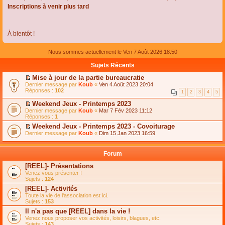
Inscriptions à venir plus tard
À bientôt !
Nous sommes actuellement le Ven 7 Août 2026 18:50
Sujets Récents
Mise à jour de la partie bureaucratie
C
Dernier message par
Koub
«
Ven 4 Août 2023 20:04
o
Réponses :
102
1
2
3
4
5
n
s
Weekend Jeux - Printemps 2023
u
C
Dernier message par
Koub
«
Mar 7 Fév 2023 11:12
l
o
Réponses :
1
t
n
e
Weekend Jeux - Printemps 2023 - Covoiturage
s
r
C
Dernier message par
u
Koub
«
Dim 15 Jan 2023 16:59
l
o
l
e
n
t
m
s
e
Forum
e
u
r
s
l
l
[REEL]- Présentations
s
t
e
Venez vous présenter !
a
e
m
Sujets :
124
g
r
e
e
l
s
[REEL]- Activités
n
e
s
Toute la vie de l'association est ici.
o
m
a
Sujets :
153
n
e
g
l
s
Il n'a pas que [REEL] dans la vie !
e
u
s
n
Venez nous proposer vos activités, loisirs, blagues, etc.
l
a
o
Sujets :
143