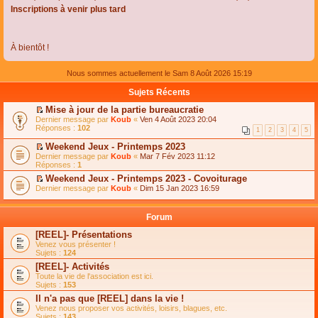
Inscriptions à venir plus tard
À bientôt !
Nous sommes actuellement le Sam 8 Août 2026 15:19
Sujets Récents
Mise à jour de la partie bureaucratie
C
Dernier message par
Koub
«
Ven 4 Août 2023 20:04
o
Réponses :
102
1
2
3
4
5
n
s
Weekend Jeux - Printemps 2023
u
C
Dernier message par
Koub
«
Mar 7 Fév 2023 11:12
l
o
Réponses :
1
t
n
e
Weekend Jeux - Printemps 2023 - Covoiturage
s
r
C
Dernier message par
u
Koub
«
Dim 15 Jan 2023 16:59
l
o
l
e
n
t
m
s
e
Forum
e
u
r
s
l
l
[REEL]- Présentations
s
t
e
Venez vous présenter !
a
e
m
Sujets :
124
g
r
e
e
l
s
[REEL]- Activités
n
e
s
Toute la vie de l'association est ici.
o
m
a
Sujets :
153
n
e
g
l
s
Il n'a pas que [REEL] dans la vie !
e
u
s
n
Venez nous proposer vos activités, loisirs, blagues, etc.
l
a
o
Sujets :
143