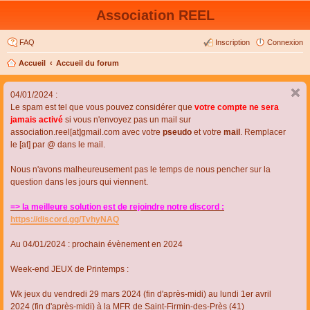
Association REEL
FAQ
Inscription
Connexion
Accueil
Accueil du forum
04/01/2024 :
Le spam est tel que vous pouvez considérer que
votre compte ne sera
jamais activé
si vous n'envoyez pas un mail sur
association.reel[at]gmail.com avec votre
pseudo
et votre
mail
. Remplacer
le [at] par @ dans le mail.
Nous n'avons malheureusement pas le temps de nous pencher sur la
question dans les jours qui viennent.
=> la meilleure solution est de rejoindre notre discord :
https://discord.gg/TvhyNAQ
Au 04/01/2024 : prochain évènement en 2024
Week-end JEUX de Printemps :
Wk jeux du vendredi 29 mars 2024 (fin d'après-midi) au lundi 1er avril
2024 (fin d'après-midi) à la MFR de Saint-Firmin-des-Près (41)