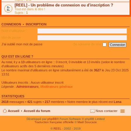
e
g
n
[REEL] - Un problème de connexion ou d'inscription ?
p
e
l
l
n
Tout est dans le titre !
u
u
o
Sujets :
1
l
s
n
e
r
l
p
é
u
l
CONNEXION
•
INSCRIPTION
c
l
u
e
e
Nom d’utilisateur :
s
n
p
r
t
l
Mot de passe :
é
u
c
s
J’ai oublié mon mot de passe
Se souvenir de moi
e
r
n
é
t
c
QUI EST EN LIGNE ?
e
n
Au total, il y a
13
utilisateurs en ligne :: 0 inscrit, 0 invisible et 13 invités (selon le nombre
t
d’utilisateurs actifs des 5 dernières minutes)
Le nombre maximal d’utilisateurs en ligne simultanément a été de
3527
le Jeu 23 Oct 2025
13:51
Utilisateurs inscrits : Aucun utilisateur inscrit
Légende :
Administrateurs
,
Modérateurs généraux
STATISTIQUES
2618
messages •
421
sujets •
217
membres • Notre membre le plus récent est
Lena
Accueil
Accueil du forum
Nous contacter
Développé par
phpBB
® Forum Software © phpBB Limited
Traduction française officielle
©
Maël Soucaze
©
REEL
- 2002 - 2019