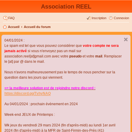
Association REEL
FAQ
Inscription
Connexion
Accueil
Accueil du forum
04/01/2024 :
Le spam est tel que vous pouvez considérer que
votre compte ne sera
jamais activé
si vous n'envoyez pas un mail sur
association.reel[at]gmail.com avec votre
pseudo
et votre
mail
. Remplacer
le [at] par @ dans le mail.
Nous n'avons malheureusement pas le temps de nous pencher sur la
question dans les jours qui viennent.
=> la meilleure solution est de rejoindre notre discord :
https://discord.gg/TvhyNAQ
Au 04/01/2024 : prochain évènement en 2024
Week-end JEUX de Printemps :
Wk jeux du vendredi 29 mars 2024 (fin d'après-midi) au lundi 1er avril
2024 (fin d'après-midi) à la MFR de Saint-Firmin-des-Près (41)