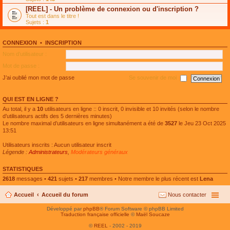
e
g
n
[REEL] - Un problème de connexion ou d'inscription ?
p
e
l
l
n
Tout est dans le titre !
u
u
o
Sujets :
1
l
s
n
e
r
l
p
é
u
l
CONNEXION
•
INSCRIPTION
c
l
u
e
e
Nom d’utilisateur :
s
n
p
r
t
l
Mot de passe :
é
u
c
s
J’ai oublié mon mot de passe
Se souvenir de moi
e
r
n
é
t
c
QUI EST EN LIGNE ?
e
n
Au total, il y a
10
utilisateurs en ligne :: 0 inscrit, 0 invisible et 10 invités (selon le nombre
t
d’utilisateurs actifs des 5 dernières minutes)
Le nombre maximal d’utilisateurs en ligne simultanément a été de
3527
le Jeu 23 Oct 2025
13:51
Utilisateurs inscrits : Aucun utilisateur inscrit
Légende :
Administrateurs
,
Modérateurs généraux
STATISTIQUES
2618
messages •
421
sujets •
217
membres • Notre membre le plus récent est
Lena
Accueil
Accueil du forum
Nous contacter
Développé par
phpBB
® Forum Software © phpBB Limited
Traduction française officielle
©
Maël Soucaze
©
REEL
- 2002 - 2019