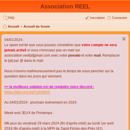
Association REEL
FAQ
Inscription
Connexion
Accueil
Accueil du forum
04/01/2024 :
Le spam est tel que vous pouvez considérer que
votre compte ne sera
jamais activé
si vous n'envoyez pas un mail sur
association.reel[at]gmail.com avec votre
pseudo
et votre
mail
. Remplacer
le [at] par @ dans le mail.
Nous n'avons malheureusement pas le temps de nous pencher sur la
question dans les jours qui viennent.
=> la meilleure solution est de rejoindre notre discord :
https://discord.gg/TvhyNAQ
Au 04/01/2024 : prochain évènement en 2024
Week-end JEUX de Printemps :
Wk jeux du vendredi 29 mars 2024 (fin d'après-midi) au lundi 1er avril
2024 (fin d'après-midi) à la MFR de Saint-Firmin-des-Près (41)