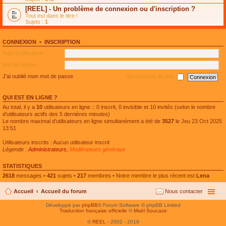
e
g
n
[REEL] - Un problème de connexion ou d'inscription ?
p
e
l
l
n
Tout est dans le titre !
u
u
o
Sujets :
1
l
s
n
e
r
l
p
é
u
l
CONNEXION
•
INSCRIPTION
c
l
u
e
e
Nom d’utilisateur :
s
n
p
r
t
l
Mot de passe :
é
u
c
s
J’ai oublié mon mot de passe
Se souvenir de moi
e
r
n
é
t
c
QUI EST EN LIGNE ?
e
n
Au total, il y a
10
utilisateurs en ligne :: 0 inscrit, 0 invisible et 10 invités (selon le nombre
t
d’utilisateurs actifs des 5 dernières minutes)
Le nombre maximal d’utilisateurs en ligne simultanément a été de
3527
le Jeu 23 Oct 2025
13:51
Utilisateurs inscrits : Aucun utilisateur inscrit
Légende :
Administrateurs
,
Modérateurs généraux
STATISTIQUES
2618
messages •
421
sujets •
217
membres • Notre membre le plus récent est
Lena
Accueil
Accueil du forum
Nous contacter
Développé par
phpBB
® Forum Software © phpBB Limited
Traduction française officielle
©
Maël Soucaze
©
REEL
- 2002 - 2019