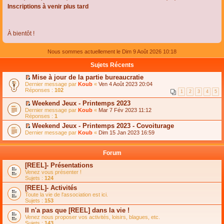
Inscriptions à venir plus tard
À bientôt !
Nous sommes actuellement le Dim 9 Août 2026 10:18
Sujets Récents
Mise à jour de la partie bureaucratie
C
Dernier message par
Koub
«
Ven 4 Août 2023 20:04
o
Réponses :
102
1
2
3
4
5
n
s
Weekend Jeux - Printemps 2023
u
C
Dernier message par
Koub
«
Mar 7 Fév 2023 11:12
l
o
Réponses :
1
t
n
e
Weekend Jeux - Printemps 2023 - Covoiturage
s
r
C
Dernier message par
u
Koub
«
Dim 15 Jan 2023 16:59
l
o
l
e
n
t
m
s
e
Forum
e
u
r
s
l
l
[REEL]- Présentations
s
t
e
Venez vous présenter !
a
e
m
Sujets :
124
g
r
e
e
l
s
[REEL]- Activités
n
e
s
Toute la vie de l'association est ici.
o
m
a
Sujets :
153
n
e
g
l
s
Il n'a pas que [REEL] dans la vie !
e
u
s
n
Venez nous proposer vos activités, loisirs, blagues, etc.
l
a
o
Sujets :
143