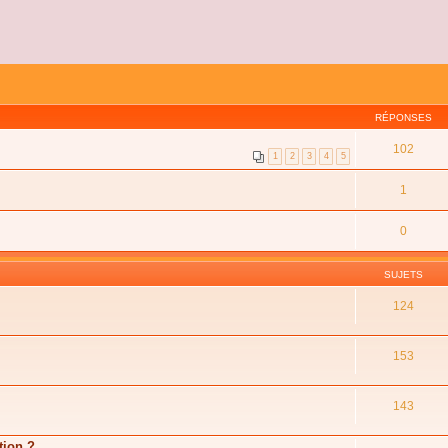
RÉPONSES
102
1
2
3
4
5
1
0
SUJETS
124
153
143
tion ?