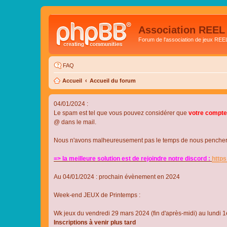
Association REEL
Forum de l'association de jeux REE
FAQ
Accueil
Accueil du forum
04/01/2024 :
Le spam est tel que vous pouvez considérer que
votre compte
@ dans le mail.
Nous n'avons malheureusement pas le temps de nous pencher su
=> la meilleure solution est de rejoindre notre discord :
http
Au 04/01/2024 : prochain évènement en 2024
Week-end JEUX de Printemps :
Wk jeux du vendredi 29 mars 2024 (fin d'après-midi) au lundi 1e
Inscriptions à venir plus tard