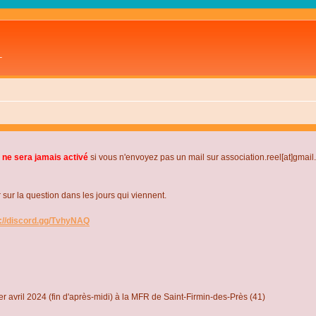
L
 ne sera jamais activé
si vous n'envoyez pas un mail sur association.reel[at]gmai
r la question dans les jours qui viennent.
s://discord.gg/TvhyNAQ
r avril 2024 (fin d'après-midi) à la MFR de Saint-Firmin-des-Près (41)