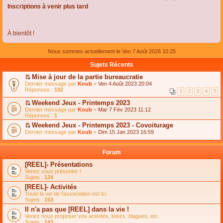
Inscriptions à venir plus tard
À bientôt !
Nous sommes actuellement le Ven 7 Août 2026 10:25
Sujets Récents
Mise à jour de la partie bureaucratie
C
Dernier message par
Koub
«
Ven 4 Août 2023 20:04
o
Réponses :
102
1
2
3
4
5
n
s
Weekend Jeux - Printemps 2023
u
C
Dernier message par
Koub
«
Mar 7 Fév 2023 11:12
l
o
Réponses :
1
t
n
e
Weekend Jeux - Printemps 2023 - Covoiturage
s
r
C
Dernier message par
u
Koub
«
Dim 15 Jan 2023 16:59
l
o
l
e
n
t
m
s
e
Forum
e
u
r
s
l
l
[REEL]- Présentations
s
t
e
Venez vous présenter !
a
e
m
Sujets :
124
g
r
e
e
l
s
[REEL]- Activités
n
e
s
Toute la vie de l'association est ici.
o
m
a
Sujets :
153
n
e
g
l
s
Il n'a pas que [REEL] dans la vie !
e
u
s
n
Venez nous proposer vos activités, loisirs, blagues, etc.
l
a
o
Sujets :
143