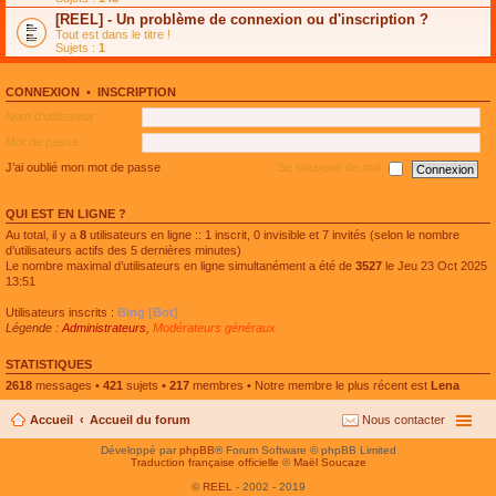
e
g
n
[REEL] - Un problème de connexion ou d'inscription ?
p
e
l
l
n
Tout est dans le titre !
u
u
o
Sujets :
1
l
s
n
e
r
l
p
é
u
l
CONNEXION
•
INSCRIPTION
c
l
u
e
e
Nom d’utilisateur :
s
n
p
r
t
l
Mot de passe :
é
u
c
s
J’ai oublié mon mot de passe
Se souvenir de moi
e
r
n
é
t
c
QUI EST EN LIGNE ?
e
n
Au total, il y a
8
utilisateurs en ligne :: 1 inscrit, 0 invisible et 7 invités (selon le nombre
t
d’utilisateurs actifs des 5 dernières minutes)
Le nombre maximal d’utilisateurs en ligne simultanément a été de
3527
le Jeu 23 Oct 2025
13:51
Utilisateurs inscrits :
Bing [Bot]
Légende :
Administrateurs
,
Modérateurs généraux
STATISTIQUES
2618
messages •
421
sujets •
217
membres • Notre membre le plus récent est
Lena
Accueil
Accueil du forum
Nous contacter
Développé par
phpBB
® Forum Software © phpBB Limited
Traduction française officielle
©
Maël Soucaze
©
REEL
- 2002 - 2019