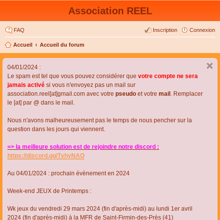
Association REEL
FAQ
Inscription
Connexion
Accueil
Accueil du forum
04/01/2024 :
Le spam est tel que vous pouvez considérer que
votre compte ne sera
jamais activé
si vous n'envoyez pas un mail sur
association.reel[at]gmail.com avec votre
pseudo
et votre
mail
. Remplacer
le [at] par @ dans le mail.
Nous n'avons malheureusement pas le temps de nous pencher sur la
question dans les jours qui viennent.
=> la meilleure solution est de rejoindre notre discord :
https://discord.gg/TvhyNAQ
Au 04/01/2024 : prochain évènement en 2024
Week-end JEUX de Printemps :
Wk jeux du vendredi 29 mars 2024 (fin d'après-midi) au lundi 1er avril
2024 (fin d'après-midi) à la MFR de Saint-Firmin-des-Près (41)