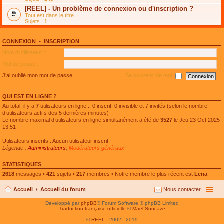
e
g
n
[REEL] - Un problème de connexion ou d'inscription ?
p
e
l
l
n
Tout est dans le titre !
u
u
o
Sujets :
1
l
s
n
e
r
l
p
é
u
l
CONNEXION
•
INSCRIPTION
c
l
u
e
e
Nom d’utilisateur :
s
n
p
r
t
l
Mot de passe :
é
u
c
s
J’ai oublié mon mot de passe
Se souvenir de moi
e
r
n
é
t
c
QUI EST EN LIGNE ?
e
n
Au total, il y a
7
utilisateurs en ligne :: 0 inscrit, 0 invisible et 7 invités (selon le nombre
t
d’utilisateurs actifs des 5 dernières minutes)
Le nombre maximal d’utilisateurs en ligne simultanément a été de
3527
le Jeu 23 Oct 2025
13:51
Utilisateurs inscrits : Aucun utilisateur inscrit
Légende :
Administrateurs
,
Modérateurs généraux
STATISTIQUES
2618
messages •
421
sujets •
217
membres • Notre membre le plus récent est
Lena
Accueil
Accueil du forum
Nous contacter
Développé par
phpBB
® Forum Software © phpBB Limited
Traduction française officielle
©
Maël Soucaze
©
REEL
- 2002 - 2019