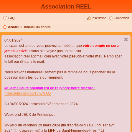
Association REEL
FAQ
Inscription
Connexion
Accueil
Accueil du forum
04/01/2024 :
Le spam est tel que vous pouvez considérer que
votre compte ne sera
jamais activé
si vous n'envoyez pas un mail sur
association.reel[at]gmail.com avec votre
pseudo
et votre
mail
. Remplacer
le [at] par @ dans le mail.
Nous n'avons malheureusement pas le temps de nous pencher sur la
question dans les jours qui viennent.
=> la meilleure solution est de rejoindre notre discord :
https://discord.gg/TvhyNAQ
Au 04/01/2024 : prochain évènement en 2024
Week-end JEUX de Printemps :
Wk jeux du vendredi 29 mars 2024 (fin d'après-midi) au lundi 1er avril
2024 (fin d'après-midi) à la MFR de Saint-Firmin-des-Près (41)