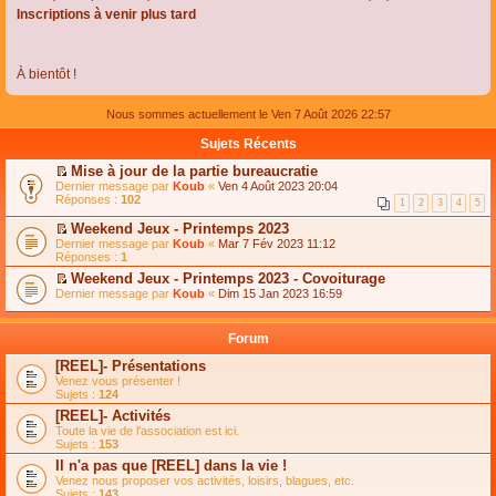
Inscriptions à venir plus tard
À bientôt !
Nous sommes actuellement le Ven 7 Août 2026 22:57
Sujets Récents
Mise à jour de la partie bureaucratie
C
Dernier message par
Koub
«
Ven 4 Août 2023 20:04
o
Réponses :
102
1
2
3
4
5
n
s
Weekend Jeux - Printemps 2023
u
C
Dernier message par
Koub
«
Mar 7 Fév 2023 11:12
l
o
Réponses :
1
t
n
e
Weekend Jeux - Printemps 2023 - Covoiturage
s
r
C
Dernier message par
u
Koub
«
Dim 15 Jan 2023 16:59
l
o
l
e
n
t
m
s
e
Forum
e
u
r
s
l
l
[REEL]- Présentations
s
t
e
Venez vous présenter !
a
e
m
Sujets :
124
g
r
e
e
l
s
[REEL]- Activités
n
e
s
Toute la vie de l'association est ici.
o
m
a
Sujets :
153
n
e
g
l
s
Il n'a pas que [REEL] dans la vie !
e
u
s
n
Venez nous proposer vos activités, loisirs, blagues, etc.
l
a
o
Sujets :
143