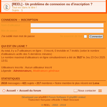
e
g
n
[REEL] - Un problème de connexion ou d'inscription ?
p
e
l
l
n
Tout est dans le titre !
u
u
o
Sujets :
1
l
s
n
e
r
l
p
é
u
l
CONNEXION
•
INSCRIPTION
c
l
u
e
e
Nom d’utilisateur :
s
n
p
r
t
l
Mot de passe :
é
u
c
s
J’ai oublié mon mot de passe
Se souvenir de moi
e
r
n
é
t
c
QUI EST EN LIGNE ?
e
n
Au total, il y a
7
utilisateurs en ligne :: 0 inscrit, 0 invisible et 7 invités (selon le nombre
t
d’utilisateurs actifs des 5 dernières minutes)
Le nombre maximal d’utilisateurs en ligne simultanément a été de
3527
le Jeu 23 Oct 2025
13:51
Utilisateurs inscrits : Aucun utilisateur inscrit
Légende :
Administrateurs
,
Modérateurs généraux
STATISTIQUES
2618
messages •
421
sujets •
217
membres • Notre membre le plus récent est
Lena
Accueil
Accueil du forum
Nous contacter
Développé par
phpBB
® Forum Software © phpBB Limited
Traduction française officielle
©
Maël Soucaze
©
REEL
- 2002 - 2019