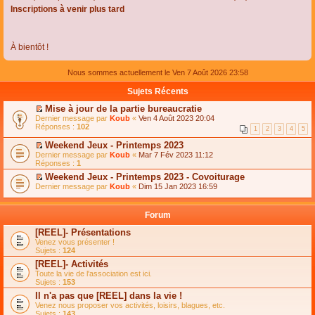
Inscriptions à venir plus tard
À bientôt !
Nous sommes actuellement le Ven 7 Août 2026 23:58
Sujets Récents
Mise à jour de la partie bureaucratie
C
Dernier message par
Koub
«
Ven 4 Août 2023 20:04
o
Réponses :
102
1
2
3
4
5
n
s
Weekend Jeux - Printemps 2023
u
C
Dernier message par
Koub
«
Mar 7 Fév 2023 11:12
l
o
Réponses :
1
t
n
e
Weekend Jeux - Printemps 2023 - Covoiturage
s
r
C
Dernier message par
u
Koub
«
Dim 15 Jan 2023 16:59
l
o
l
e
n
t
m
s
e
Forum
e
u
r
s
l
l
[REEL]- Présentations
s
t
e
Venez vous présenter !
a
e
m
Sujets :
124
g
r
e
e
l
s
[REEL]- Activités
n
e
s
Toute la vie de l'association est ici.
o
m
a
Sujets :
153
n
e
g
l
s
Il n'a pas que [REEL] dans la vie !
e
u
s
n
Venez nous proposer vos activités, loisirs, blagues, etc.
l
a
o
Sujets :
143