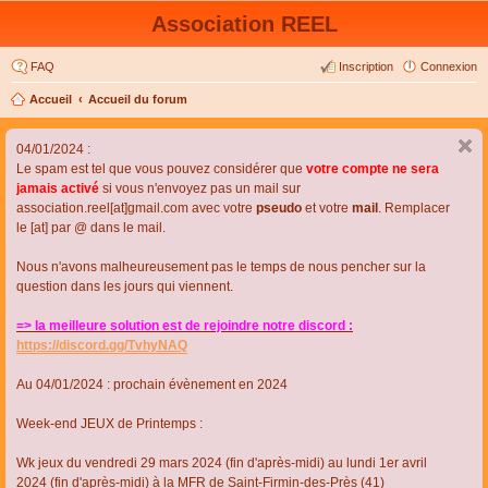
Association REEL
FAQ
Inscription
Connexion
Accueil
Accueil du forum
04/01/2024 :
Le spam est tel que vous pouvez considérer que
votre compte ne sera
jamais activé
si vous n'envoyez pas un mail sur
association.reel[at]gmail.com avec votre
pseudo
et votre
mail
. Remplacer
le [at] par @ dans le mail.
Nous n'avons malheureusement pas le temps de nous pencher sur la
question dans les jours qui viennent.
=> la meilleure solution est de rejoindre notre discord :
https://discord.gg/TvhyNAQ
Au 04/01/2024 : prochain évènement en 2024
Week-end JEUX de Printemps :
Wk jeux du vendredi 29 mars 2024 (fin d'après-midi) au lundi 1er avril
2024 (fin d'après-midi) à la MFR de Saint-Firmin-des-Près (41)