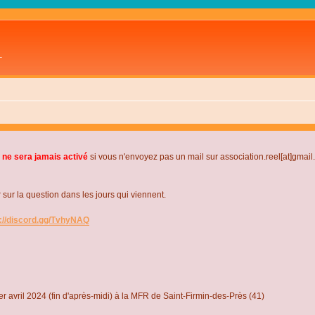
L
 ne sera jamais activé
si vous n'envoyez pas un mail sur association.reel[at]gmai
r la question dans les jours qui viennent.
s://discord.gg/TvhyNAQ
r avril 2024 (fin d'après-midi) à la MFR de Saint-Firmin-des-Près (41)