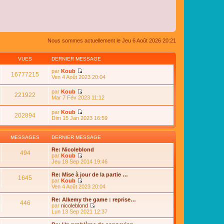
Nous sommes actuellement le Jeu 6 Août 2026 20:21
VUES
DERNIER MESSAGE
par
Koub
16777215
C
Ven 4 Août 2023 20:04
o
n
par
Koub
s
221922
C
Mar 7 Fév 2023 11:12
u
o
l
n
par
Koub
t
s
202894
C
Dim 15 Jan 2023 16:59
e
u
o
r
l
n
l
t
s
e
MESSAGES
DERNIER MESSAGE
e
u
d
r
l
e
Re: Nicoleblond
l
494
t
r
par
Koub
e
e
n
C
Jeu 18 Sep 2014 19:46
d
r
i
o
e
l
e
n
Re: Mise à jour de la partie …
r
e
1645
r
s
par
Koub
n
d
m
u
C
Ven 4 Août 2023 20:04
i
e
e
l
o
e
r
s
t
n
r
Re: Alkemy the game : reprise…
n
s
446
e
s
m
par
nicoleblond
i
a
r
u
e
C
Lun 13 Sep 2021 12:37
e
g
l
l
s
o
r
e
e
t
s
n