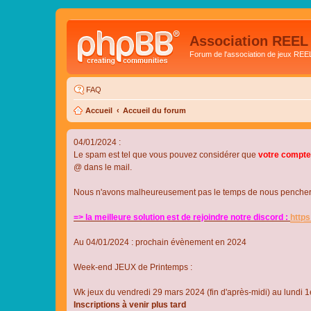
Association REEL
Forum de l'association de jeux REE
FAQ
Accueil
Accueil du forum
04/01/2024 :
Le spam est tel que vous pouvez considérer que
votre compte
@ dans le mail.
Nous n'avons malheureusement pas le temps de nous pencher su
=> la meilleure solution est de rejoindre notre discord :
http
Au 04/01/2024 : prochain évènement en 2024
Week-end JEUX de Printemps :
Wk jeux du vendredi 29 mars 2024 (fin d'après-midi) au lundi 1e
Inscriptions à venir plus tard