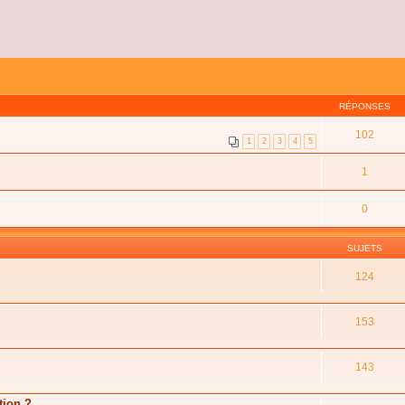
RÉPONSES
102
1
2
3
4
5
1
0
SUJETS
124
153
143
tion ?