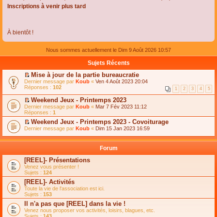
Inscriptions à venir plus tard
À bientôt !
Nous sommes actuellement le Dim 9 Août 2026 10:57
Sujets Récents
Mise à jour de la partie bureaucratie
C
Dernier message par
Koub
«
Ven 4 Août 2023 20:04
o
Réponses :
102
1
2
3
4
5
n
s
Weekend Jeux - Printemps 2023
u
C
Dernier message par
Koub
«
Mar 7 Fév 2023 11:12
l
o
Réponses :
1
t
n
e
Weekend Jeux - Printemps 2023 - Covoiturage
s
r
C
Dernier message par
u
Koub
«
Dim 15 Jan 2023 16:59
l
o
l
e
n
t
m
s
e
Forum
e
u
r
s
l
l
[REEL]- Présentations
s
t
e
Venez vous présenter !
a
e
m
Sujets :
124
g
r
e
e
l
s
[REEL]- Activités
n
e
s
Toute la vie de l'association est ici.
o
m
a
Sujets :
153
n
e
g
l
s
Il n'a pas que [REEL] dans la vie !
e
u
s
n
Venez nous proposer vos activités, loisirs, blagues, etc.
l
a
o
Sujets :
143