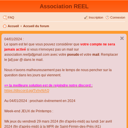
Association REEL
FAQ
Inscription
Connexion
Accueil
Accueil du forum
04/01/2024 :
Le spam est tel que vous pouvez considérer que
votre compte ne sera
jamais activé
si vous n'envoyez pas un mail sur
association.reel[at]gmail.com avec votre
pseudo
et votre
mail
. Remplacer
le [at] par @ dans le mail.
Nous n'avons malheureusement pas le temps de nous pencher sur la
question dans les jours qui viennent.
=> la meilleure solution est de rejoindre notre discord :
https://discord.gg/TvhyNAQ
Au 04/01/2024 : prochain évènement en 2024
Week-end JEUX de Printemps :
Wk jeux du vendredi 29 mars 2024 (fin d'après-midi) au lundi 1er avril
2024 (fin d'après-midi) à la MFR de Saint-Firmin-des-Près (41)