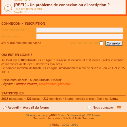
e
g
n
[REEL] - Un problème de connexion ou d'inscription ?
p
e
l
l
n
Tout est dans le titre !
u
u
o
Sujets :
1
l
s
n
e
r
l
p
é
u
l
CONNEXION
•
INSCRIPTION
c
l
u
e
e
Nom d’utilisateur :
s
n
p
r
t
l
Mot de passe :
é
u
c
s
J’ai oublié mon mot de passe
Se souvenir de moi
e
r
n
é
t
c
QUI EST EN LIGNE ?
e
n
Au total, il y a
180
utilisateurs en ligne :: 0 inscrit, 0 invisible et 180 invités (selon le nombre
t
d’utilisateurs actifs des 5 dernières minutes)
Le nombre maximal d’utilisateurs en ligne simultanément a été de
3527
le Jeu 23 Oct 2025
13:51
Utilisateurs inscrits : Aucun utilisateur inscrit
Légende :
Administrateurs
,
Modérateurs généraux
STATISTIQUES
2618
messages •
421
sujets •
217
membres • Notre membre le plus récent est
Lena
Accueil
Accueil du forum
Nous contacter
Développé par
phpBB
® Forum Software © phpBB Limited
Traduction française officielle
©
Maël Soucaze
©
REEL
- 2002 - 2019