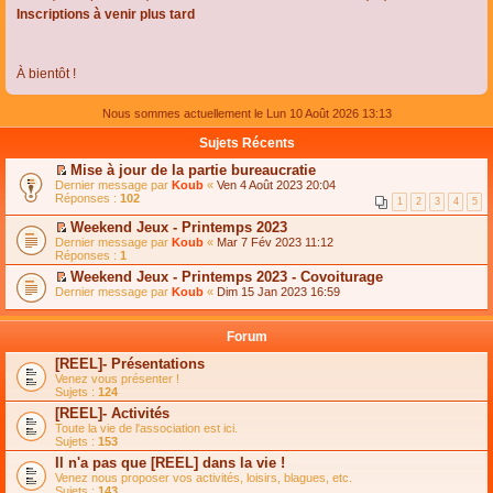
Inscriptions à venir plus tard
À bientôt !
Nous sommes actuellement le Lun 10 Août 2026 13:13
Sujets Récents
Mise à jour de la partie bureaucratie
C
Dernier message par
Koub
«
Ven 4 Août 2023 20:04
o
Réponses :
102
1
2
3
4
5
n
s
Weekend Jeux - Printemps 2023
u
C
Dernier message par
Koub
«
Mar 7 Fév 2023 11:12
l
o
Réponses :
1
t
n
e
Weekend Jeux - Printemps 2023 - Covoiturage
s
r
C
Dernier message par
u
Koub
«
Dim 15 Jan 2023 16:59
l
o
l
e
n
t
m
s
e
Forum
e
u
r
s
l
l
[REEL]- Présentations
s
t
e
Venez vous présenter !
a
e
m
Sujets :
124
g
r
e
e
l
s
[REEL]- Activités
n
e
s
Toute la vie de l'association est ici.
o
m
a
Sujets :
153
n
e
g
l
s
Il n'a pas que [REEL] dans la vie !
e
u
s
n
Venez nous proposer vos activités, loisirs, blagues, etc.
l
a
o
Sujets :
143