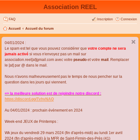
Association REEL
FAQ
Inscription
Connexion
Accueil
Accueil du forum
04/01/2024 :
Le spam est tel que vous pouvez considérer que
votre compte ne sera
jamais activé
si vous n'envoyez pas un mail sur
association.reel[at]gmail.com avec votre
pseudo
et votre
mail
. Remplacer
le [at] par @ dans le mail.
Nous n'avons malheureusement pas le temps de nous pencher sur la
question dans les jours qui viennent.
=> la meilleure solution est de rejoindre notre discord :
https://discord.gg/TvhyNAQ
Au 04/01/2024 : prochain évènement en 2024
Week-end JEUX de Printemps :
Wk jeux du vendredi 29 mars 2024 (fin d'après-midi) au lundi 1er avril
2024 (fin d'après-midi) à la MFR de Saint-Firmin-des-Près (41)