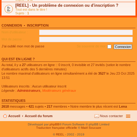
e
g
n
[REEL] - Un problème de connexion ou d'inscription ?
p
e
l
l
n
Tout est dans le titre !
u
u
o
Sujets :
1
l
s
n
e
r
l
p
é
u
l
CONNEXION
•
INSCRIPTION
c
l
u
e
e
Nom d’utilisateur :
s
n
p
r
t
l
Mot de passe :
é
u
c
s
J’ai oublié mon mot de passe
Se souvenir de moi
e
r
n
é
t
c
QUI EST EN LIGNE ?
e
n
Au total, il y a
27
utilisateurs en ligne :: 0 inscrit, 0 invisible et 27 invités (selon le nombre
t
d’utilisateurs actifs des 5 dernières minutes)
Le nombre maximal d’utilisateurs en ligne simultanément a été de
3527
le Jeu 23 Oct 2025
13:51
Utilisateurs inscrits : Aucun utilisateur inscrit
Légende :
Administrateurs
,
Modérateurs généraux
STATISTIQUES
2618
messages •
421
sujets •
217
membres • Notre membre le plus récent est
Lena
Accueil
Accueil du forum
Nous contacter
Développé par
phpBB
® Forum Software © phpBB Limited
Traduction française officielle
©
Maël Soucaze
©
REEL
- 2002 - 2019