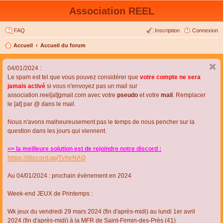
Association REEL
FAQ
Inscription
Connexion
Accueil
Accueil du forum
04/01/2024 :
Le spam est tel que vous pouvez considérer que
votre compte ne sera
jamais activé
si vous n'envoyez pas un mail sur
association.reel[at]gmail.com avec votre
pseudo
et votre
mail
. Remplacer
le [at] par @ dans le mail.
Nous n'avons malheureusement pas le temps de nous pencher sur la
question dans les jours qui viennent.
=> la meilleure solution est de rejoindre notre discord :
https://discord.gg/TvhyNAQ
Au 04/01/2024 : prochain évènement en 2024
Week-end JEUX de Printemps :
Wk jeux du vendredi 29 mars 2024 (fin d'après-midi) au lundi 1er avril
2024 (fin d'après-midi) à la MFR de Saint-Firmin-des-Près (41)