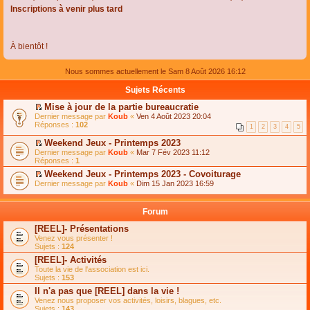
Inscriptions à venir plus tard
À bientôt !
Nous sommes actuellement le Sam 8 Août 2026 16:12
Sujets Récents
Mise à jour de la partie bureaucratie
C
Dernier message par
Koub
«
Ven 4 Août 2023 20:04
o
Réponses :
102
1
2
3
4
5
n
s
Weekend Jeux - Printemps 2023
u
C
Dernier message par
Koub
«
Mar 7 Fév 2023 11:12
l
o
Réponses :
1
t
n
e
Weekend Jeux - Printemps 2023 - Covoiturage
s
r
C
Dernier message par
u
Koub
«
Dim 15 Jan 2023 16:59
l
o
l
e
n
t
m
s
e
Forum
e
u
r
s
l
l
[REEL]- Présentations
s
t
e
Venez vous présenter !
a
e
m
Sujets :
124
g
r
e
e
l
s
[REEL]- Activités
n
e
s
Toute la vie de l'association est ici.
o
m
a
Sujets :
153
n
e
g
l
s
Il n'a pas que [REEL] dans la vie !
e
u
s
n
Venez nous proposer vos activités, loisirs, blagues, etc.
l
a
o
Sujets :
143