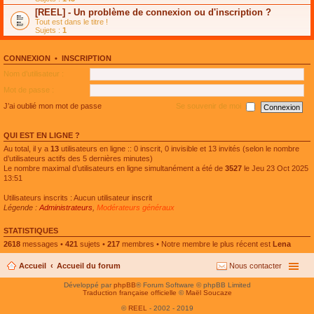
e
g
n
[REEL] - Un problème de connexion ou d'inscription ?
p
e
l
l
n
Tout est dans le titre !
u
u
o
Sujets :
1
l
s
n
e
r
l
p
é
u
l
CONNEXION
•
INSCRIPTION
c
l
u
e
e
Nom d’utilisateur :
s
n
p
r
t
l
Mot de passe :
é
u
c
s
J’ai oublié mon mot de passe
Se souvenir de moi
e
r
n
é
t
c
QUI EST EN LIGNE ?
e
n
Au total, il y a
13
utilisateurs en ligne :: 0 inscrit, 0 invisible et 13 invités (selon le nombre
t
d’utilisateurs actifs des 5 dernières minutes)
Le nombre maximal d’utilisateurs en ligne simultanément a été de
3527
le Jeu 23 Oct 2025
13:51
Utilisateurs inscrits : Aucun utilisateur inscrit
Légende :
Administrateurs
,
Modérateurs généraux
STATISTIQUES
2618
messages •
421
sujets •
217
membres • Notre membre le plus récent est
Lena
Accueil
Accueil du forum
Nous contacter
Développé par
phpBB
® Forum Software © phpBB Limited
Traduction française officielle
©
Maël Soucaze
©
REEL
- 2002 - 2019