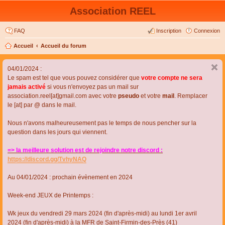
Association REEL
FAQ
Inscription
Connexion
Accueil
Accueil du forum
04/01/2024 :
Le spam est tel que vous pouvez considérer que
votre compte ne sera
jamais activé
si vous n'envoyez pas un mail sur
association.reel[at]gmail.com avec votre
pseudo
et votre
mail
. Remplacer
le [at] par @ dans le mail.
Nous n'avons malheureusement pas le temps de nous pencher sur la
question dans les jours qui viennent.
=> la meilleure solution est de rejoindre notre discord :
https://discord.gg/TvhyNAQ
Au 04/01/2024 : prochain évènement en 2024
Week-end JEUX de Printemps :
Wk jeux du vendredi 29 mars 2024 (fin d'après-midi) au lundi 1er avril
2024 (fin d'après-midi) à la MFR de Saint-Firmin-des-Près (41)