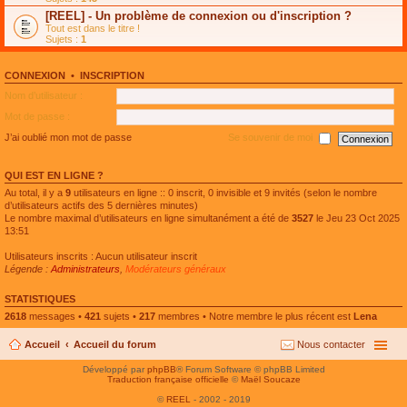
e
g
n
[REEL] - Un problème de connexion ou d'inscription ?
p
e
l
l
n
Tout est dans le titre !
u
u
o
Sujets :
1
l
s
n
e
r
l
p
é
u
l
CONNEXION
•
INSCRIPTION
c
l
u
e
e
Nom d’utilisateur :
s
n
p
r
t
l
Mot de passe :
é
u
c
s
J’ai oublié mon mot de passe
Se souvenir de moi
e
r
n
é
t
c
QUI EST EN LIGNE ?
e
n
Au total, il y a
9
utilisateurs en ligne :: 0 inscrit, 0 invisible et 9 invités (selon le nombre
t
d’utilisateurs actifs des 5 dernières minutes)
Le nombre maximal d’utilisateurs en ligne simultanément a été de
3527
le Jeu 23 Oct 2025
13:51
Utilisateurs inscrits : Aucun utilisateur inscrit
Légende :
Administrateurs
,
Modérateurs généraux
STATISTIQUES
2618
messages •
421
sujets •
217
membres • Notre membre le plus récent est
Lena
Accueil
Accueil du forum
Nous contacter
Développé par
phpBB
® Forum Software © phpBB Limited
Traduction française officielle
©
Maël Soucaze
©
REEL
- 2002 - 2019