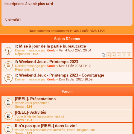
Inscriptions à venir plus tard
À bientôt !
Nous sommes actuellement le Ven 7 Août 2026 14:21
Sujets Récents
Mise à jour de la partie bureaucratie
C
Dernier message par
Koub
«
Ven 4 Août 2023 20:04
o
Réponses :
102
1
2
3
4
5
n
s
Weekend Jeux - Printemps 2023
u
C
Dernier message par
Koub
«
Mar 7 Fév 2023 11:12
l
o
Réponses :
1
t
n
e
Weekend Jeux - Printemps 2023 - Covoiturage
s
r
C
Dernier message par
u
Koub
«
Dim 15 Jan 2023 16:59
l
o
l
e
n
t
m
s
e
Forum
e
u
r
s
l
l
[REEL]- Présentations
s
t
e
Venez vous présenter !
a
e
m
Sujets :
124
g
r
e
e
l
s
[REEL]- Activités
n
e
s
Toute la vie de l'association est ici.
o
m
a
Sujets :
153
n
e
g
l
s
Il n'a pas que [REEL] dans la vie !
e
u
s
n
Venez nous proposer vos activités, loisirs, blagues, etc.
l
a
o
Sujets :
143