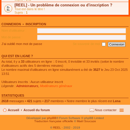
e
g
n
[REEL] - Un problème de connexion ou d'inscription ?
p
e
l
l
n
Tout est dans le titre !
u
u
o
Sujets :
1
l
s
n
e
r
l
p
é
u
l
CONNEXION
•
INSCRIPTION
c
l
u
e
e
Nom d’utilisateur :
s
n
p
r
t
l
Mot de passe :
é
u
c
s
J’ai oublié mon mot de passe
Se souvenir de moi
e
r
n
é
t
c
QUI EST EN LIGNE ?
e
n
Au total, il y a
33
utilisateurs en ligne :: 0 inscrit, 0 invisible et 33 invités (selon le nombre
t
d’utilisateurs actifs des 5 dernières minutes)
Le nombre maximal d’utilisateurs en ligne simultanément a été de
3527
le Jeu 23 Oct 2025
13:51
Utilisateurs inscrits : Aucun utilisateur inscrit
Légende :
Administrateurs
,
Modérateurs généraux
STATISTIQUES
2618
messages •
421
sujets •
217
membres • Notre membre le plus récent est
Lena
Accueil
Accueil du forum
Nous contacter
Développé par
phpBB
® Forum Software © phpBB Limited
Traduction française officielle
©
Maël Soucaze
©
REEL
- 2002 - 2019