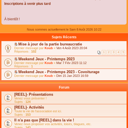
Inscriptions à venir plus tard
À bientôt !
Nous sommes actuellement le Sam 8 Août 2026 10:22
Sujets Récents
Mise à jour de la partie bureaucratie
C
Dernier message par
Koub
«
Ven 4 Août 2023 20:04
o
Réponses :
102
1
2
3
4
5
n
s
Weekend Jeux - Printemps 2023
u
C
Dernier message par
Koub
«
Mar 7 Fév 2023 11:12
l
o
Réponses :
1
t
n
e
Weekend Jeux - Printemps 2023 - Covoiturage
s
r
C
Dernier message par
u
Koub
«
Dim 15 Jan 2023 16:59
l
o
l
e
n
t
m
s
e
Forum
e
u
r
s
l
l
[REEL]- Présentations
s
t
e
Venez vous présenter !
a
e
m
Sujets :
124
g
r
e
e
l
s
[REEL]- Activités
n
e
s
Toute la vie de l'association est ici.
o
m
a
Sujets :
153
n
e
g
l
s
Il n'a pas que [REEL] dans la vie !
e
u
s
n
Venez nous proposer vos activités, loisirs, blagues, etc.
l
a
o
Sujets :
143