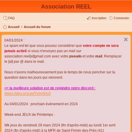
Association REEL
FAQ
Inscription
Connexion
Accueil
Accueil du forum
04/01/2024 :
Le spam est tel que vous pouvez considérer que
votre compte ne sera
jamais activé
si vous n'envoyez pas un mail sur
association.reel[at]gmail.com avec votre
pseudo
et votre
mail
. Remplacer
le [at] par @ dans le mail.
Nous n'avons malheureusement pas le temps de nous pencher sur la
question dans les jours qui viennent.
=> la meilleure solution est de rejoindre notre discord :
https://discord.gg/TvhyNAQ
Au 04/01/2024 : prochain évènement en 2024
Week-end JEUX de Printemps :
Wk jeux du vendredi 29 mars 2024 (fin d'après-midi) au lundi 1er avril
2024 (fin d'après-midi) à la MFR de Saint-Firmin-des-Près (41)