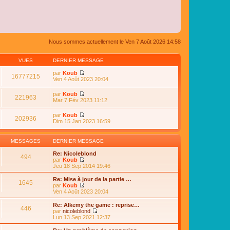
Nous sommes actuellement le Ven 7 Août 2026 14:58
VUES
DERNIER MESSAGE
par
Koub
16777215
C
Ven 4 Août 2023 20:04
o
n
par
Koub
s
221963
C
Mar 7 Fév 2023 11:12
u
o
l
n
par
Koub
t
s
202936
C
Dim 15 Jan 2023 16:59
e
u
o
r
l
n
l
t
s
e
MESSAGES
DERNIER MESSAGE
e
u
d
r
l
e
Re: Nicoleblond
l
494
t
r
par
Koub
e
e
n
C
Jeu 18 Sep 2014 19:46
d
r
i
o
e
l
e
n
Re: Mise à jour de la partie …
r
e
1645
r
s
par
Koub
n
d
m
u
C
Ven 4 Août 2023 20:04
i
e
e
l
o
e
r
s
t
n
r
Re: Alkemy the game : reprise…
n
s
446
e
s
m
par
nicoleblond
i
a
r
u
e
C
Lun 13 Sep 2021 12:37
e
g
l
l
s
o
r
e
e
t
s
n