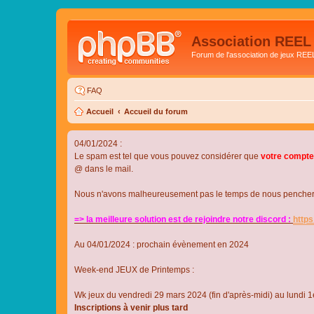
Association REEL
Forum de l'association de jeux REE
FAQ
Accueil
Accueil du forum
04/01/2024 :
Le spam est tel que vous pouvez considérer que
votre compte
@ dans le mail.
Nous n'avons malheureusement pas le temps de nous pencher su
=> la meilleure solution est de rejoindre notre discord :
http
Au 04/01/2024 : prochain évènement en 2024
Week-end JEUX de Printemps :
Wk jeux du vendredi 29 mars 2024 (fin d'après-midi) au lundi 1e
Inscriptions à venir plus tard