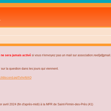
L
 ne sera jamais activé
si vous n'envoyez pas un mail sur association.reel[at]gmai
r la question dans les jours qui viennent.
s://discord.gg/TvhyNAQ
r avril 2024 (fin d'après-midi) à la MFR de Saint-Firmin-des-Près (41)