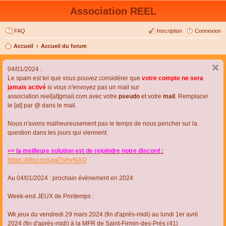
Association REEL
FAQ
Inscription
Connexion
Accueil
Accueil du forum
04/01/2024 :
Le spam est tel que vous pouvez considérer que
votre compte ne sera
jamais activé
si vous n'envoyez pas un mail sur
association.reel[at]gmail.com avec votre
pseudo
et votre
mail
. Remplacer
le [at] par @ dans le mail.
Nous n'avons malheureusement pas le temps de nous pencher sur la
question dans les jours qui viennent.
=> la meilleure solution est de rejoindre notre discord :
https://discord.gg/TvhyNAQ
Au 04/01/2024 : prochain évènement en 2024
Week-end JEUX de Printemps :
Wk jeux du vendredi 29 mars 2024 (fin d'après-midi) au lundi 1er avril
2024 (fin d'après-midi) à la MFR de Saint-Firmin-des-Près (41)