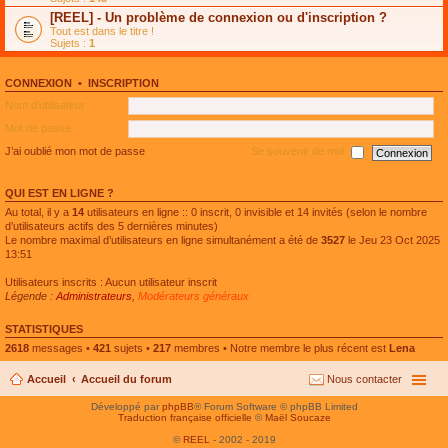
e
g
n
[REEL] - Un problème de connexion ou d'inscription ?
p
e
l
l
n
Tout est dans le titre !
u
u
o
Sujets :
1
l
s
n
e
r
l
p
é
u
l
CONNEXION
•
INSCRIPTION
c
l
u
e
e
Nom d’utilisateur :
s
n
p
r
t
l
Mot de passe :
é
u
c
s
J’ai oublié mon mot de passe
Se souvenir de moi
e
r
n
é
t
c
QUI EST EN LIGNE ?
e
n
Au total, il y a
14
utilisateurs en ligne :: 0 inscrit, 0 invisible et 14 invités (selon le nombre
t
d’utilisateurs actifs des 5 dernières minutes)
Le nombre maximal d’utilisateurs en ligne simultanément a été de
3527
le Jeu 23 Oct 2025
13:51
Utilisateurs inscrits : Aucun utilisateur inscrit
Légende :
Administrateurs
,
Modérateurs généraux
STATISTIQUES
2618
messages •
421
sujets •
217
membres • Notre membre le plus récent est
Lena
Accueil
Accueil du forum
Nous contacter
Développé par
phpBB
® Forum Software © phpBB Limited
Traduction française officielle
©
Maël Soucaze
©
REEL
- 2002 - 2019