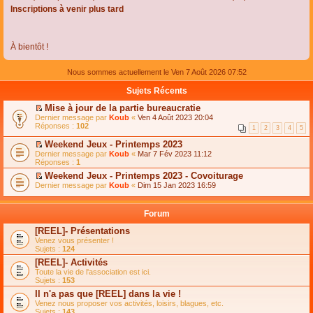
Inscriptions à venir plus tard
À bientôt !
Nous sommes actuellement le Ven 7 Août 2026 07:52
Sujets Récents
Mise à jour de la partie bureaucratie
C
Dernier message par
Koub
«
Ven 4 Août 2023 20:04
o
Réponses :
102
1
2
3
4
5
n
s
Weekend Jeux - Printemps 2023
u
C
Dernier message par
Koub
«
Mar 7 Fév 2023 11:12
l
o
Réponses :
1
t
n
e
Weekend Jeux - Printemps 2023 - Covoiturage
s
r
C
Dernier message par
u
Koub
«
Dim 15 Jan 2023 16:59
l
o
l
e
n
t
m
s
e
Forum
e
u
r
s
l
l
[REEL]- Présentations
s
t
e
Venez vous présenter !
a
e
m
Sujets :
124
g
r
e
e
l
s
[REEL]- Activités
n
e
s
Toute la vie de l'association est ici.
o
m
a
Sujets :
153
n
e
g
l
s
Il n'a pas que [REEL] dans la vie !
e
u
s
n
Venez nous proposer vos activités, loisirs, blagues, etc.
l
a
o
Sujets :
143