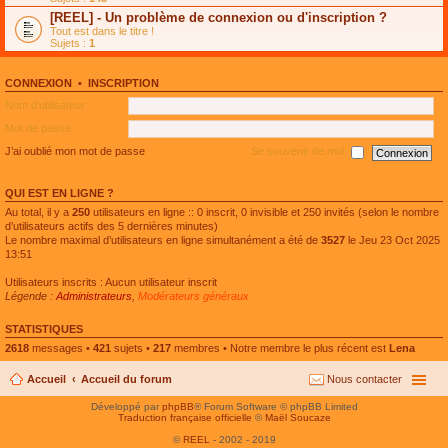
e
g
n
[REEL] - Un problème de connexion ou d'inscription ?
p
e
l
l
n
Tout est dans le titre !
u
u
o
Sujets :
1
l
s
n
e
r
l
p
é
u
l
CONNEXION
•
INSCRIPTION
c
l
u
e
e
Nom d’utilisateur :
s
n
p
r
t
l
Mot de passe :
é
u
c
s
J’ai oublié mon mot de passe
Se souvenir de moi
e
r
n
é
t
c
QUI EST EN LIGNE ?
e
n
Au total, il y a
250
utilisateurs en ligne :: 0 inscrit, 0 invisible et 250 invités (selon le nombre
t
d’utilisateurs actifs des 5 dernières minutes)
Le nombre maximal d’utilisateurs en ligne simultanément a été de
3527
le Jeu 23 Oct 2025
13:51
Utilisateurs inscrits : Aucun utilisateur inscrit
Légende :
Administrateurs
,
Modérateurs généraux
STATISTIQUES
2618
messages •
421
sujets •
217
membres • Notre membre le plus récent est
Lena
Accueil
Accueil du forum
Nous contacter
Développé par
phpBB
® Forum Software © phpBB Limited
Traduction française officielle
©
Maël Soucaze
©
REEL
- 2002 - 2019