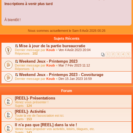
Inscriptions à venir plus tard
À bientôt !
Nous sommes actuellement le Sam 8 Août 2026 00:26
Sujets Récents
Mise à jour de la partie bureaucratie
C
Dernier message par
Koub
«
Ven 4 Août 2023 20:04
o
Réponses :
102
1
2
3
4
5
n
s
Weekend Jeux - Printemps 2023
u
C
Dernier message par
Koub
«
Mar 7 Fév 2023 11:12
l
o
Réponses :
1
t
n
e
Weekend Jeux - Printemps 2023 - Covoiturage
s
r
C
Dernier message par
u
Koub
«
Dim 15 Jan 2023 16:59
l
o
l
e
n
t
m
s
e
Forum
e
u
r
s
l
l
[REEL]- Présentations
s
t
e
Venez vous présenter !
a
e
m
Sujets :
124
g
r
e
e
l
s
[REEL]- Activités
n
e
s
Toute la vie de l'association est ici.
o
m
a
Sujets :
153
n
e
g
l
s
Il n'a pas que [REEL] dans la vie !
e
u
s
n
Venez nous proposer vos activités, loisirs, blagues, etc.
l
a
o
Sujets :
143