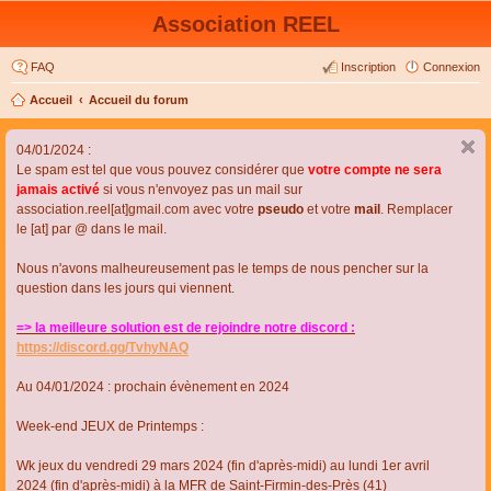
Association REEL
FAQ
Inscription
Connexion
Accueil
Accueil du forum
04/01/2024 :
Le spam est tel que vous pouvez considérer que
votre compte ne sera
jamais activé
si vous n'envoyez pas un mail sur
association.reel[at]gmail.com avec votre
pseudo
et votre
mail
. Remplacer
le [at] par @ dans le mail.
Nous n'avons malheureusement pas le temps de nous pencher sur la
question dans les jours qui viennent.
=> la meilleure solution est de rejoindre notre discord :
https://discord.gg/TvhyNAQ
Au 04/01/2024 : prochain évènement en 2024
Week-end JEUX de Printemps :
Wk jeux du vendredi 29 mars 2024 (fin d'après-midi) au lundi 1er avril
2024 (fin d'après-midi) à la MFR de Saint-Firmin-des-Près (41)